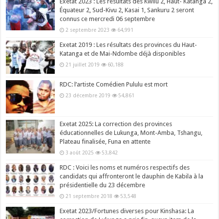
Exetat 2023 : Les résultats des Kwilu 2, Haut- Katanga 2,
Équateur 2, Sud-Kivu 2, Kasai 1, Sankuru 2 seront
connus ce mercredi 06 septembre
2 septembre 2023
64,991
Exetat 2019 : Les résultats des provinces du Haut-
Katanga et de Mai-Ndombe déjà disponibles
21 juillet 2019
60,188
RDC: l’artiste Comédien Pululu est mort
23 décembre 2019
54,861
Exetat 2025: La correction des provinces
éducationnelles de Lukunga, Mont-Amba, Tshangu,
Plateau finalisée, Funa en attente
3 août 2025
53,842
RDC : Voici les noms et numéros respectifs des
candidats qui affronteront le dauphin de Kabila à la
présidentielle du 23 décembre
21 septembre 2018
53,548
Exetat 2023/Fortunes diverses pour Kinshasa: La