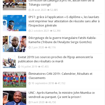
correction de Lukunga a pris fin, aucun item de la
Tshangu corrigé
28 août 2023
52,685
EPST: grâce à l’application « E-diplôme », les lauréats
vont imprimer leur attestation de réussite sans aller à
l’Inspection générale
2 octobre 2021
52,390
Décryptage de la guerre triangulaire Fatshi-Kabila-
Kamerhe (Tribune de l’Analyste Serge Gontcho)
2 juin 2020
48,116
Exetat 2019: Les sources proches de l’Epsp annoncent la
publication des résultats ce mardi
16 juillet 2019
47,455
Éliminatoires CAN 2019 : Calendrier, Résultats et
Classements
10 septembre 2018
47,152
UNC : Après Kamerhe, le ministre John Ntumba ce
vendredi au parquet. Ça sent la prison !
9 avril 2020
46,150