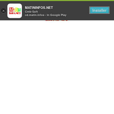
MATININFOS.NET
Installer
×
Cmb-Soft
cd.matin.infos - In Google Play