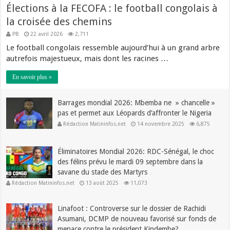
Élections à la FECOFA : le football congolais à
la croisée des chemins
PB
22 avril 2026
2,711
Le football congolais ressemble aujourd’hui à un grand arbre
autrefois majestueux, mais dont les racines …
En savoir plus »
Barrages mondial 2026: Mbemba ne » chancelle »
pas et permet aux Léopards d’affronter le Nigeria
Rédaction Matininfos.net
14 novembre 2025
6,875
Éliminatoires Mondial 2026: RDC-Sénégal, le choc
des félins prévu le mardi 09 septembre dans la
savane du stade des Martyrs
Rédaction Matininfos.net
13 août 2025
11,073
Linafoot : Controverse sur le dossier de Rachidi
Asumani, DCMP de nouveau favorisé sur fonds de
menace contre le président Kindembe?