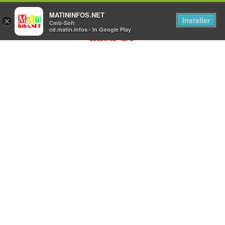
MATININFOS.NET
Installer
×
Cmb-Soft
cd.matin.infos - In Google Play