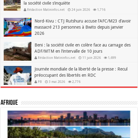
la société civile s’inquiète
Rédaction Matininfos.net
24 juin 2026
1,716
Nord-Kivu : CTJ Rutshuru accuse l’AFC/M23 d’avoir
massacré 213 personnes à Bwito depuis janvier
2026
Rédaction Matininfos.net
15 juin 2026
2,263
Beni : la société civile en colère face au carnage des
ADF/MTM en l’intervalle de 10 jours
Rédaction Matininfos.net
11 juin 2026
1,699
Journée mondiale de la liberté de la presse : Recul
préoccupant des libertés en RDC
PB
3 mai 2026
2,776
Afrique
Madagascar renforce la résilience urbaine et l’emploi à Antananarivo
et Toamasina
9 juillet 2026