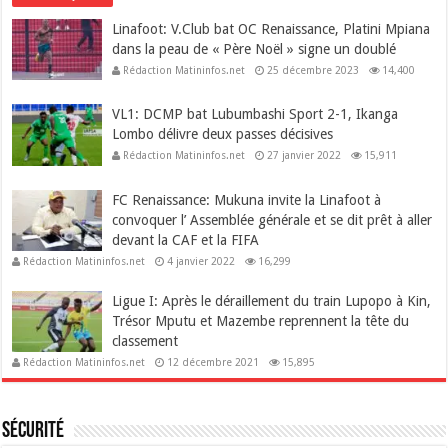
Linafoot: V.Club bat OC Renaissance, Platini Mpiana
dans la peau de « Père Noël » signe un doublé
Rédaction Matininfos.net
25 décembre 2023
14,400
VL1: DCMP bat Lubumbashi Sport 2-1, Ikanga
Lombo délivre deux passes décisives
Rédaction Matininfos.net
27 janvier 2022
15,911
FC Renaissance: Mukuna invite la Linafoot à
convoquer l’ Assemblée générale et se dit prêt à aller
devant la CAF et la FIFA
Rédaction Matininfos.net
4 janvier 2022
16,299
Ligue I: Après le déraillement du train Lupopo à Kin,
Trésor Mputu et Mazembe reprennent la tête du
classement
Rédaction Matininfos.net
12 décembre 2021
15,895
Sécurité