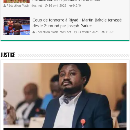
Rédaction Matininfos.net
16 avril 2025
9,240
Coup de tonnerre à Riyad : Martin Bakole terrassé
dès le 2ᵉ round par Joseph Parker
Rédaction Matininfos.net
23 février 2025
11,621
Justice