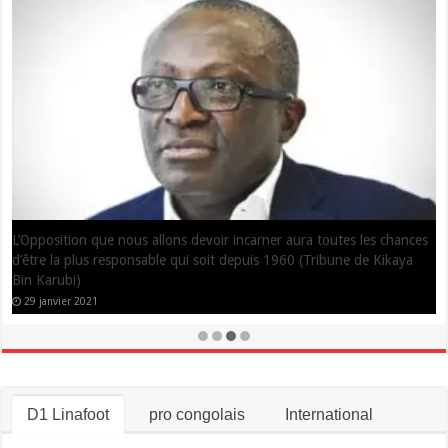
2 novembre 2020
RDC: Un problème de casting (Tribune de Serge Gontcho)
28 octobre 2020
D1 Linafoot
pro congolais
International