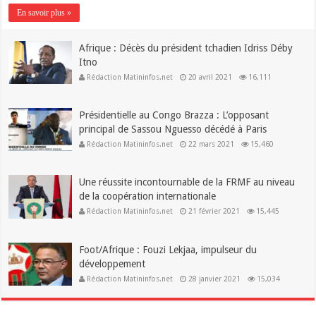
En savoir plus »
Afrique : Décès du président tchadien Idriss Déby
Itno
Rédaction Matininfos.net
20 avril 2021
16,111
Présidentielle au Congo Brazza : L’opposant
principal de Sassou Nguesso décédé à Paris
Rédaction Matininfos.net
22 mars 2021
15,460
Une réussite incontournable de la FRMF au niveau
de la coopération internationale
Rédaction Matininfos.net
21 février 2021
15,445
Foot/Afrique : Fouzi Lekjaa, impulseur du
développement
Rédaction Matininfos.net
28 janvier 2021
15,034