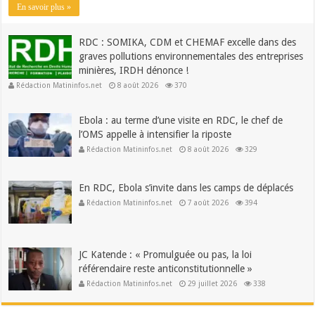
En savoir plus »
RDC : SOMIKA, CDM et CHEMAF excelle dans des
graves pollutions environnementales des entreprises
minières, IRDH dénonce !
Rédaction Matininfos.net
8 août 2026
370
Ebola : au terme d’une visite en RDC, le chef de
l’OMS appelle à intensifier la riposte
Rédaction Matininfos.net
8 août 2026
329
En RDC, Ebola s’invite dans les camps de déplacés
Rédaction Matininfos.net
7 août 2026
394
JC Katende : « Promulguée ou pas, la loi
référendaire reste anticonstitutionnelle »
Rédaction Matininfos.net
29 juillet 2026
338