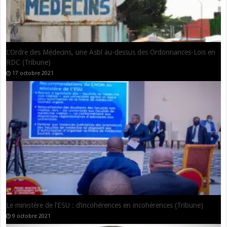
Le démembrement programmé de la RDC (Tribune de Serge
Gontcho)
25 novembre 2020
RDC : « Et si l’accord entre le Président Félix et l’ancien Président
Kabila était vrai… » (Pages d’opinions libres de Me Jean Claude
KATENDE)