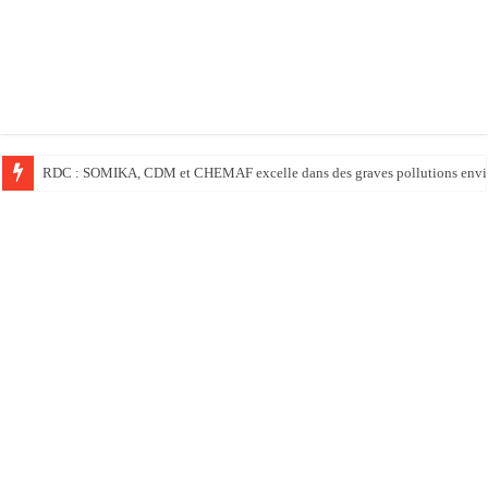
Ebola : au terme d’une visite en RDC, le chef de l’OMS appelle à intensifier 