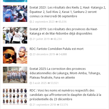
Exetat 2023 : Les résultats des Kwilu 2, Haut- Katanga 2,
Équateur 2, Sud-Kivu 2, Kasai 1, Sankuru 2 seront
connus ce mercredi 06 septembre
2 septembre 2023
65,036
Exetat 2019 : Les résultats des provinces du Haut-
Katanga et de Mai-Ndombe déjà disponibles
21 juillet 2019
60,234
RDC: l’artiste Comédien Pululu est mort
23 décembre 2019
54,888
Exetat 2025: La correction des provinces
éducationnelles de Lukunga, Mont-Amba, Tshangu,
Plateau finalisée, Funa en attente
3 août 2025
53,921
RDC : Voici les noms et numéros respectifs des
candidats qui affronteront le dauphin de Kabila à la
présidentielle du 23 décembre
21 septembre 2018
53,576