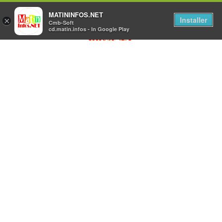
MATININFOS.NET
Installer
×
Cmb-Soft
cd.matin.infos - In Google Play