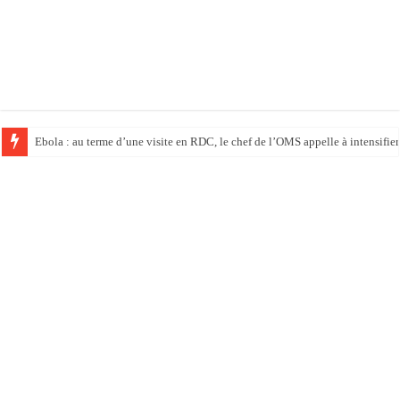
Ebola : au terme d’une visite en RDC, le chef de l’OMS appelle à intensifier 