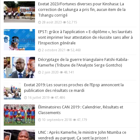
Exetat 2023/Fortunes diverses pour Kinshasa: La
correction de Lukunga a pris fin, aucun item de la
Tshangu corrigé
28 août 2023
52,715
EPST: grâce à l’application « E-diplôme », les lauréats
vont imprimer leur attestation de réussite sans aller à
l’Inspection générale
2 octobre 2021
52,460
Décryptage de la guerre triangulaire Fatshi-Kabila-
Kamerhe (Tribune de l’Analyste Serge Gontcho)
2 juin 2020
48,141
Exetat 2019: Les sources proches de l’Epsp annoncent la
publication des résultats ce mardi
16 juillet 2019
47,486
Éliminatoires CAN 2019 : Calendrier, Résultats et
Classements
10 septembre 2018
47,179
UNC : Après Kamerhe, le ministre John Ntumba ce
vendredi au parquet. Ça sent la prison !