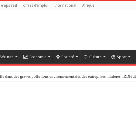
Temps réel
offres d’emploi
International
Afrique
Sécurité
Economie
Societé
Culture
Sport
ans des graves pollutions environnementales des entreprises minières, IRDH d
chef de l’OMS appelle à intensifier la riposte