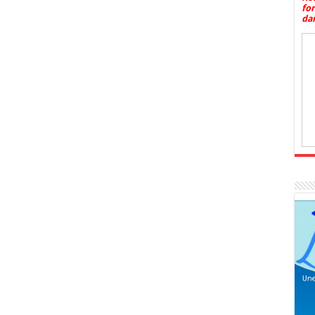
fo
dan