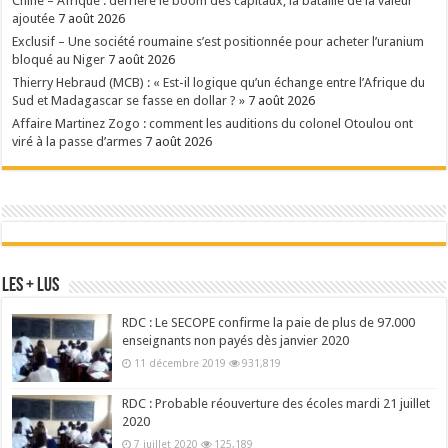
Chine – Afrique : derrière le boom des capitaux, la bataille de la valeur
ajoutée
7 août 2026
Exclusif – Une société roumaine s’est positionnée pour acheter l’uranium
bloqué au Niger
7 août 2026
Thierry Hebraud (MCB) : « Est-il logique qu’un échange entre l’Afrique du
Sud et Madagascar se fasse en dollar ? »
7 août 2026
Affaire Martinez Zogo : comment les auditions du colonel Otoulou ont
viré à la passe d’armes
7 août 2026
Les + Lus
RDC : Le SECOPE confirme la paie de plus de 97.000
enseignants non payés dès janvier 2020
11 décembre 2019
931,819
RDC : Probable réouverture des écoles mardi 21 juillet
2020
7 juillet 2020
125,189