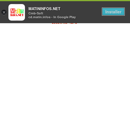
MATININFOS.NET
Installer
×
Cmb-Soft
cd.matin.infos - In Google Play