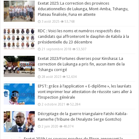
Exetat 2025: La correction des provinces
éducationnelles de Lukunga, Mont-Amba, Tshangu,
Plateau finalisée, Funa en attente
3 août 2025
53,768
RDC : Voici les noms et numéros respectifs des
candidats qui affronteront le dauphin de Kabila à la
présidentielle du 23 décembre
21 septembre 2018
53,507
Exetat 2023/Fortunes diverses pour Kinshasa: La
correction de Lukunga a pris fin, aucun item de la
Tshangu corrigé
28 août 2023
52,634
EPST: grâce à l’application « E-diplôme », les lauréats
vont imprimer leur attestation de réussite sans aller à
l’Inspection générale
2 octobre 2021
52,284
Décryptage de la guerre triangulaire Fatshi-Kabila-
Kamerhe (Tribune de l’Analyste Serge Gontcho)
2 juin 2020
48,074
Exetat 2019: Les sources proches de l’Epsp annoncent la