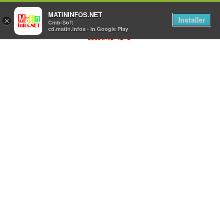
MATININFOS.NET
Installer
×
Cmb-Soft
cd.matin.infos - In Google Play