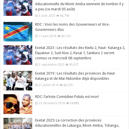
éducationnelle du Mont-Amba viennent de tomber il y
a peu (ce mardi 05 août)
5 août 2025
66,790
RDC : Voici les noms des Gouverneurs et Vice-
Gouverneurs élus
11 avril 2019
66,724
Exetat 2023 : Les résultats des Kwilu 2, Haut- Katanga 2,
Équateur 2, Sud-Kivu 2, Kasai 1, Sankuru 2 seront
connus ce mercredi 06 septembre
2 septembre 2023
65,037
Exetat 2019 : Les résultats des provinces du Haut-
Katanga et de Mai-Ndombe déjà disponibles
21 juillet 2019
60,235
RDC: l’artiste Comédien Pululu est mort
23 décembre 2019
54,889
Exetat 2025: La correction des provinces
éducationnelles de Lukunga, Mont-Amba, Tshangu,