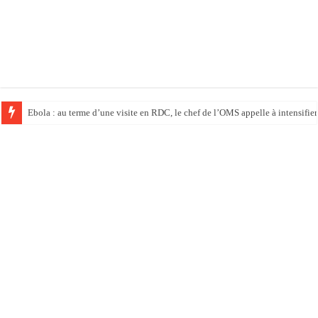
Ebola : au terme d’une visite en RDC, le chef de l’OMS appelle à intensifier 