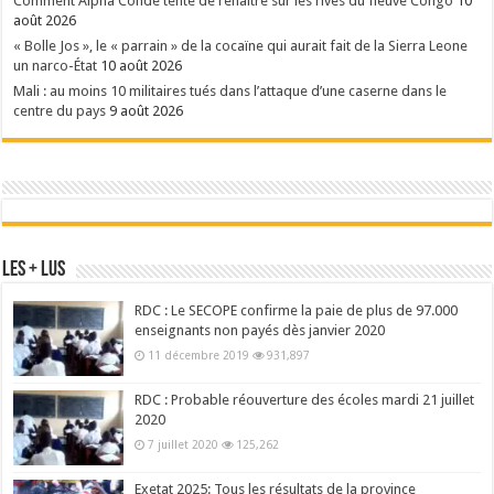
Comment Alpha Condé tente de renaître sur les rives du fleuve Congo
10
août 2026
« Bolle Jos », le « parrain » de la cocaïne qui aurait fait de la Sierra Leone
un narco-État
10 août 2026
Mali : au moins 10 militaires tués dans l’attaque d’une caserne dans le
centre du pays
9 août 2026
Les + Lus
RDC : Le SECOPE confirme la paie de plus de 97.000
enseignants non payés dès janvier 2020
11 décembre 2019
931,897
RDC : Probable réouverture des écoles mardi 21 juillet
2020
7 juillet 2020
125,262
Exetat 2025: Tous les résultats de la province