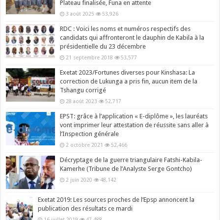
Plateau finalisée, Funa en attente
3 août 2025
53,926
RDC : Voici les noms et numéros respectifs des
candidats qui affronteront le dauphin de Kabila à la
présidentielle du 23 décembre
21 septembre 2018
53,577
Exetat 2023/Fortunes diverses pour Kinshasa: La
correction de Lukunga a pris fin, aucun item de la
Tshangu corrigé
28 août 2023
52,717
EPST: grâce à l’application « E-diplôme », les lauréats
vont imprimer leur attestation de réussite sans aller à
l’Inspection générale
2 octobre 2021
52,466
Décryptage de la guerre triangulaire Fatshi-Kabila-
Kamerhe (Tribune de l’Analyste Serge Gontcho)
2 juin 2020
48,142
Exetat 2019: Les sources proches de l’Epsp annoncent la
publication des résultats ce mardi
16 juillet 2019
47,488