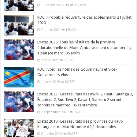
11 décembre 2019
931,899
RDC : Probable réouverture des écoles mardi 21 juillet
2020
7 juillet 2020
125,264
Exetat 2025: Tous les résultats de la province
éducationnelle du Mont-Amba viennent de tomber il y
a peu (ce mardi 05 août)
5 août 2025
66,795
RDC : Voici les noms des Gouverneurs et Vice-
Gouverneurs élus
11 avril 2019
66,727
Exetat 2023 : Les résultats des Kwilu 2, Haut- Katanga 2,
Équateur 2, Sud-Kivu 2, Kasai 1, Sankuru 2 seront
connus ce mercredi 06 septembre
2 septembre 2023
65,039
Exetat 2019 : Les résultats des provinces du Haut-
Katanga et de Mai-Ndombe déjà disponibles
21 juillet 2019
60,237