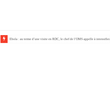
Ebola : au terme d’une visite en RDC, le chef de l’OMS appelle à intensifier 