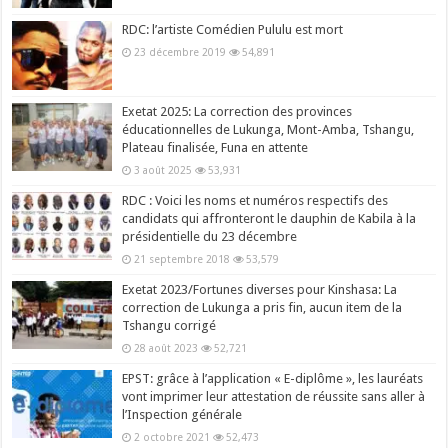
RDC: l’artiste Comédien Pululu est mort
23 décembre 2019
54,891
Exetat 2025: La correction des provinces
éducationnelles de Lukunga, Mont-Amba, Tshangu,
Plateau finalisée, Funa en attente
3 août 2025
53,931
RDC : Voici les noms et numéros respectifs des
candidats qui affronteront le dauphin de Kabila à la
présidentielle du 23 décembre
21 septembre 2018
53,579
Exetat 2023/Fortunes diverses pour Kinshasa: La
correction de Lukunga a pris fin, aucun item de la
Tshangu corrigé
28 août 2023
52,721
EPST: grâce à l’application « E-diplôme », les lauréats
vont imprimer leur attestation de réussite sans aller à
l’Inspection générale
2 octobre 2021
52,473