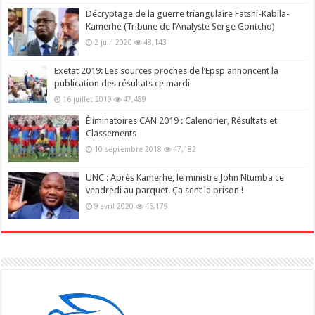
Décryptage de la guerre triangulaire Fatshi-Kabila-
Kamerhe (Tribune de l’Analyste Serge Gontcho)
2 juin 2020
48,143
Exetat 2019: Les sources proches de l’Epsp annoncent la
publication des résultats ce mardi
16 juillet 2019
47,489
Éliminatoires CAN 2019 : Calendrier, Résultats et
Classements
10 septembre 2018
47,182
UNC : Après Kamerhe, le ministre John Ntumba ce
vendredi au parquet. Ça sent la prison !
9 avril 2020
46,179