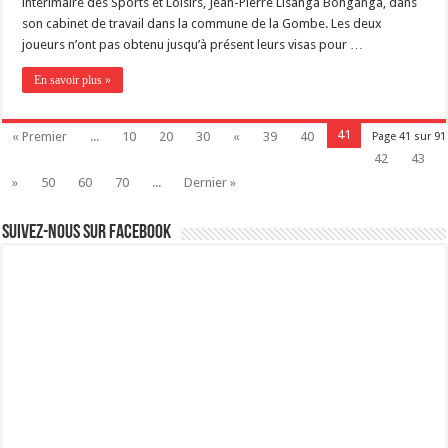
intérimaire des Sports et Loisirs, Jean-Pierre Lisanga Bonganga, dans
son cabinet de travail dans la commune de la Gombe. Les deux
joueurs n’ont pas obtenu jusqu’à présent leurs visas pour …
En savoir plus »
41
« Premier
...
10
20
30
«
39
40
Page 41 sur 91
42
43
»
50
60
70
...
Dernier »
Suivez-nous sur Facebook