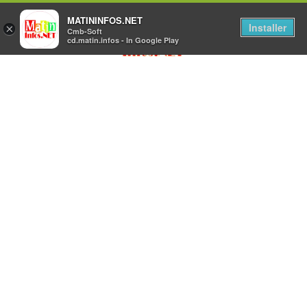
MATININFOS.NET
Installer
×
Cmb-Soft
cd.matin.infos - In Google Play