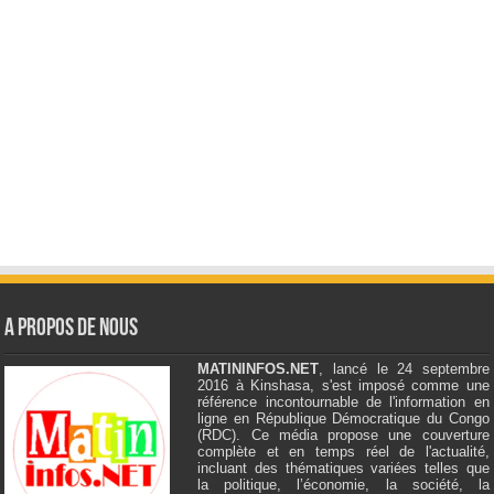
A Propos de Nous
MATININFOS.NET
, lancé le 24 septembre
2016 à Kinshasa, s'est imposé comme une
référence incontournable de l'information en
ligne en République Démocratique du Congo
(RDC). Ce média propose une couverture
complète et en temps réel de l'actualité,
incluant des thématiques variées telles que
la politique, l’économie, la société, la