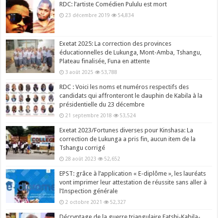
RDC: l’artiste Comédien Pululu est mort
23 décembre 2019
54,834
Exetat 2025: La correction des provinces
éducationnelles de Lukunga, Mont-Amba, Tshangu,
Plateau finalisée, Funa en attente
3 août 2025
53,788
RDC : Voici les noms et numéros respectifs des
candidats qui affronteront le dauphin de Kabila à la
présidentielle du 23 décembre
21 septembre 2018
53,524
Exetat 2023/Fortunes diverses pour Kinshasa: La
correction de Lukunga a pris fin, aucun item de la
Tshangu corrigé
28 août 2023
52,652
EPST: grâce à l’application « E-diplôme », les lauréats
vont imprimer leur attestation de réussite sans aller à
l’Inspection générale
2 octobre 2021
52,327
Décryptage de la guerre triangulaire Fatshi-Kabila-