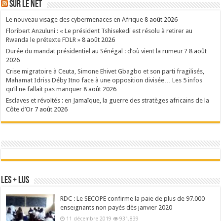
Sur le Net
Le nouveau visage des cybermenaces en Afrique
8 août 2026
Floribert Anzuluni : « Le président Tshisekedi est résolu à retirer au
Rwanda le prétexte FDLR »
8 août 2026
Durée du mandat présidentiel au Sénégal : d’où vient la rumeur ?
8 août
2026
Crise migratoire à Ceuta, Simone Ehivet Gbagbo et son parti fragilisés,
Mahamat Idriss Déby Itno face à une opposition divisée… Les 5 infos
qu’il ne fallait pas manquer
8 août 2026
Esclaves et révoltés : en Jamaïque, la guerre des stratèges africains de la
Côte d’Or
7 août 2026
Les + Lus
RDC : Le SECOPE confirme la paie de plus de 97.000
enseignants non payés dès janvier 2020
11 décembre 2019
931,839