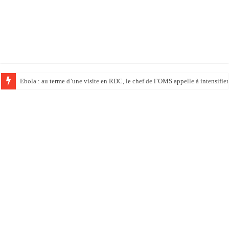
Ebola : au terme d’une visite en RDC, le chef de l’OMS appelle à intensifier 