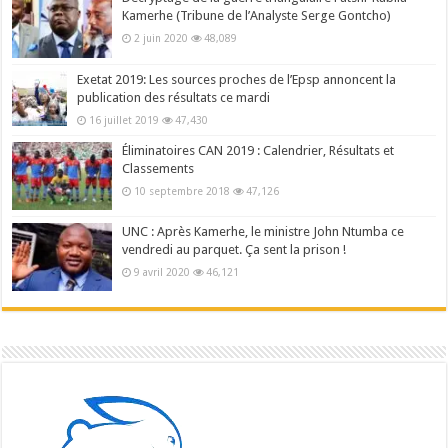
Kamerhe (Tribune de l’Analyste Serge Gontcho)
2 juin 2020
48,089
Exetat 2019: Les sources proches de l’Epsp annoncent la
publication des résultats ce mardi
16 juillet 2019
47,430
Éliminatoires CAN 2019 : Calendrier, Résultats et
Classements
10 septembre 2018
47,126
UNC : Après Kamerhe, le ministre John Ntumba ce
vendredi au parquet. Ça sent la prison !
9 avril 2020
46,121