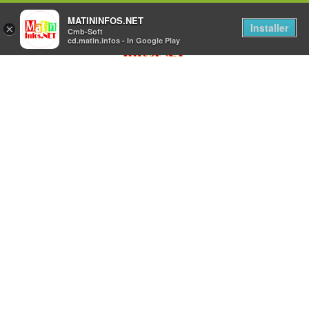
MATININFOS.NET
Installer
×
Cmb-Soft
cd.matin.infos - In Google Play