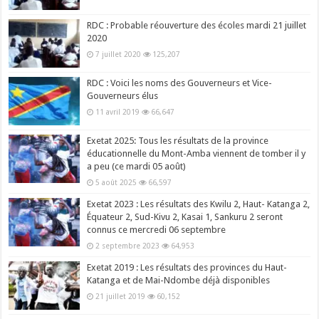
RDC : Probable réouverture des écoles mardi 21 juillet
2020
7 juillet 2020
125,207
RDC : Voici les noms des Gouverneurs et Vice-
Gouverneurs élus
11 avril 2019
66,647
Exetat 2025: Tous les résultats de la province
éducationnelle du Mont-Amba viennent de tomber il y
a peu (ce mardi 05 août)
5 août 2025
66,597
Exetat 2023 : Les résultats des Kwilu 2, Haut- Katanga 2,
Équateur 2, Sud-Kivu 2, Kasai 1, Sankuru 2 seront
connus ce mercredi 06 septembre
2 septembre 2023
64,953
Exetat 2019 : Les résultats des provinces du Haut-
Katanga et de Mai-Ndombe déjà disponibles
21 juillet 2019
60,152