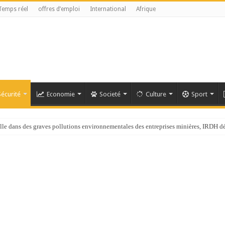
Temps réel
offres d’emploi
International
Afrique
Sécurité
Economie
Societé
Culture
Sport
ans des graves pollutions environnementales des entreprises minières, IRDH d
chef de l’OMS appelle à intensifier la riposte