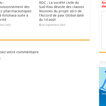
u :
RDC : La société civile du
fo
dan
ovisionnement des
Sud-Kivu dévoile des clauses
ts pharmaceutiques
léonines du projet zéro de
à Kinshasa suite à
l’Accord de paix Global daté
urité
du 14 août
obre 2025
30 septembre 2025
aissez votre commentaire
)