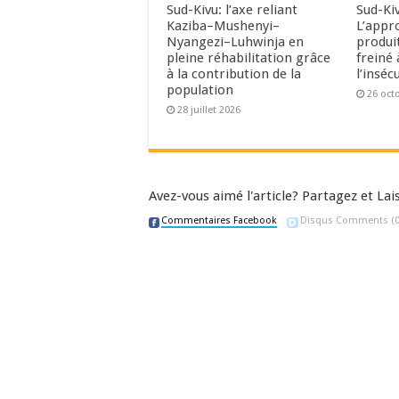
Sud-Kivu: l’axe reliant
Sud-Kiv
Kaziba–Mushenyi–
L’appr
Nyangezi–Luhwinja en
produi
pleine réhabilitation grâce
freiné 
à la contribution de la
l’inséc
population
26 oct
28 juillet 2026
Avez-vous aimé l'article? Partagez et L
Commentaires Facebook
Disqus Comments
(0