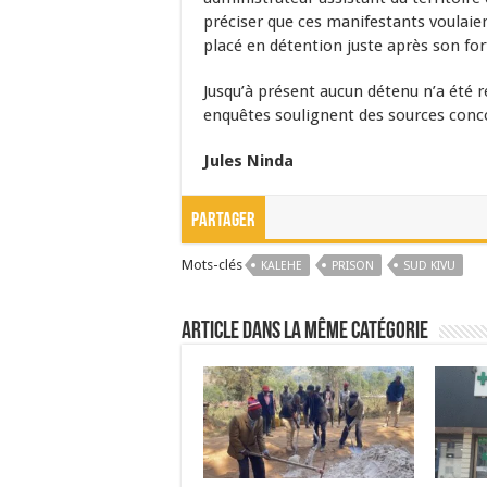
préciser que ces manifestants voulaie
placé en détention juste après son forf
Jusqu’à présent aucun détenu n’a été r
enquêtes soulignent des sources conc
Jules Ninda
Partager
Mots-clés
KALEHE
PRISON
SUD KIVU
Article dans la même catégorie