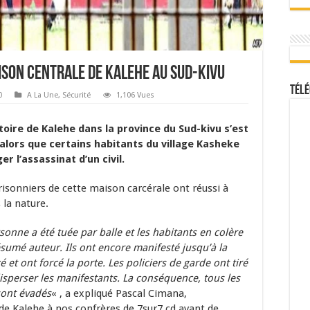
rison centrale de Kalehe au Sud-Kivu
Télé
0
A La Une
,
Sécurité
1,106 Vues
toire de Kalehe dans la province du Sud-kivu s’est
 alors que certains habitants du village Kasheke
r l’assassinat d’un civil.
isonniers de cette maison carcérale ont réussi à
s la nature.
sonne a été tuée par balle et les habitants en colère
sumé auteur. Ils ont encore manifesté jusqu’à la
 et ont forcé la porte. Les policiers de garde ont tiré
disperser les manifestants. La conséquence, tous les
sont évadés
« , a expliqué Pascal Cimana,
 de Kalehe à nos confrères de 7sur7.cd avant de