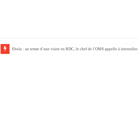
Ebola : au terme d’une visite en RDC, le chef de l’OMS appelle à intensifier 