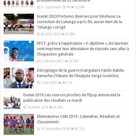
présidentielle du 23 décembre
21 septembre 2018
53,548
Exetat 2023/Fortunes diverses pour Kinshasa: La
correction de Lukunga a pris fin, aucun item de la
Tshangu corrigé
28 août 2023
52,685
EPST: grâce à l’application « E-diplôme », les lauréats
vont imprimer leur attestation de réussite sans aller à
l’Inspection générale
2 octobre 2021
52,390
Décryptage de la guerre triangulaire Fatshi-Kabila-
Kamerhe (Tribune de l’Analyste Serge Gontcho)
2 juin 2020
48,116
Exetat 2019: Les sources proches de l’Epsp annoncent la
publication des résultats ce mardi
16 juillet 2019
47,455
Éliminatoires CAN 2019 : Calendrier, Résultats et
Classements
10 septembre 2018
47,152