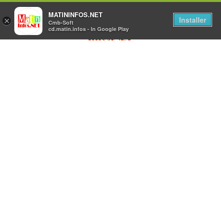
MATININFOS.NET
Installer
×
Cmb-Soft
cd.matin.infos - In Google Play