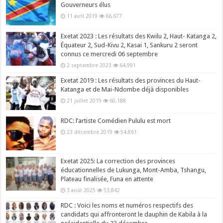
Gouverneurs élus
11 avril 2019
66,677
Exetat 2023 : Les résultats des Kwilu 2, Haut- Katanga 2,
Équateur 2, Sud-Kivu 2, Kasai 1, Sankuru 2 seront
connus ce mercredi 06 septembre
2 septembre 2023
64,991
Exetat 2019 : Les résultats des provinces du Haut-
Katanga et de Mai-Ndombe déjà disponibles
21 juillet 2019
60,188
RDC: l’artiste Comédien Pululu est mort
23 décembre 2019
54,861
Exetat 2025: La correction des provinces
éducationnelles de Lukunga, Mont-Amba, Tshangu,
Plateau finalisée, Funa en attente
3 août 2025
53,842
RDC : Voici les noms et numéros respectifs des
candidats qui affronteront le dauphin de Kabila à la