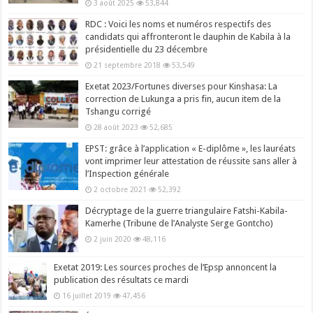
3 août 2025
53,844
RDC : Voici les noms et numéros respectifs des
candidats qui affronteront le dauphin de Kabila à la
présidentielle du 23 décembre
21 septembre 2018
53,549
Exetat 2023/Fortunes diverses pour Kinshasa: La
correction de Lukunga a pris fin, aucun item de la
Tshangu corrigé
28 août 2023
52,685
EPST: grâce à l’application « E-diplôme », les lauréats
vont imprimer leur attestation de réussite sans aller à
l’Inspection générale
2 octobre 2021
52,392
Décryptage de la guerre triangulaire Fatshi-Kabila-
Kamerhe (Tribune de l’Analyste Serge Gontcho)
2 juin 2020
48,116
Exetat 2019: Les sources proches de l’Epsp annoncent la
publication des résultats ce mardi
16 juillet 2019
47,456