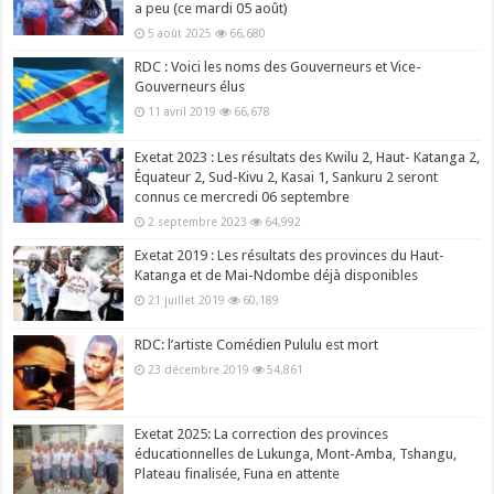
a peu (ce mardi 05 août)
5 août 2025
66,680
RDC : Voici les noms des Gouverneurs et Vice-
Gouverneurs élus
11 avril 2019
66,678
Exetat 2023 : Les résultats des Kwilu 2, Haut- Katanga 2,
Équateur 2, Sud-Kivu 2, Kasai 1, Sankuru 2 seront
connus ce mercredi 06 septembre
2 septembre 2023
64,992
Exetat 2019 : Les résultats des provinces du Haut-
Katanga et de Mai-Ndombe déjà disponibles
21 juillet 2019
60,189
RDC: l’artiste Comédien Pululu est mort
23 décembre 2019
54,861
Exetat 2025: La correction des provinces
éducationnelles de Lukunga, Mont-Amba, Tshangu,
Plateau finalisée, Funa en attente