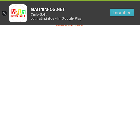
MATININFOS.NET
Installer
×
Cmb-Soft
cd.matin.infos - In Google Play