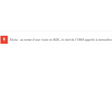
Ebola : au terme d’une visite en RDC, le chef de l’OMS appelle à intensifier 