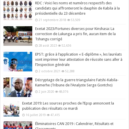
RDC : Voici les noms et numéros respectifs des
candidats qui affronteront le dauphin de Kabila à la
présidentielle du 23 décembre
21 septembre 2018
53,509
Exetat 2023/Fortunes diverses pour Kinshasa: La
correction de Lukunga a pris fin, aucun item de la
Tshangu corrigé
28 août 2023
52,636
EPST: grâce à l’application « E-diplôme », les lauréats
vont imprimer leur attestation de réussite sans aller à
l’Inspection générale
2 octobre 2021
52,288
Décryptage de la guerre triangulaire Fatshi-Kabila-
Kamerhe (Tribune de l’Analyste Serge Gontcho)
2 juin 2020
48,076
Exetat 2019: Les sources proches de l’Epsp annoncent la
publication des résultats ce mardi
16 juillet 2019
47,415
Éliminatoires CAN 2019 : Calendrier, Résultats et
Classements