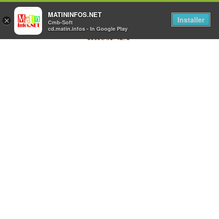
MATININFOS.NET
Installer
×
Cmb-Soft
cd.matin.infos - In Google Play