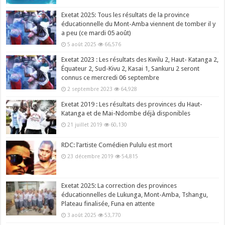
Exetat 2025: Tous les résultats de la province
éducationnelle du Mont-Amba viennent de tomber il y
a peu (ce mardi 05 août)
5 août 2025
66,576
Exetat 2023 : Les résultats des Kwilu 2, Haut- Katanga 2,
Équateur 2, Sud-Kivu 2, Kasai 1, Sankuru 2 seront
connus ce mercredi 06 septembre
2 septembre 2023
64,928
Exetat 2019 : Les résultats des provinces du Haut-
Katanga et de Mai-Ndombe déjà disponibles
21 juillet 2019
60,130
RDC: l’artiste Comédien Pululu est mort
23 décembre 2019
54,815
Exetat 2025: La correction des provinces
éducationnelles de Lukunga, Mont-Amba, Tshangu,
Plateau finalisée, Funa en attente
3 août 2025
53,770