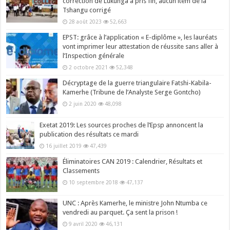
correction de Lukunga a pris fin, aucun item de la
Tshangu corrigé
28 août 2023
52,663
EPST: grâce à l’application « E-diplôme », les lauréats
vont imprimer leur attestation de réussite sans aller à
l’Inspection générale
2 octobre 2021
52,348
Décryptage de la guerre triangulaire Fatshi-Kabila-
Kamerhe (Tribune de l’Analyste Serge Gontcho)
2 juin 2020
48,098
Exetat 2019: Les sources proches de l’Epsp annoncent la
publication des résultats ce mardi
16 juillet 2019
47,439
Éliminatoires CAN 2019 : Calendrier, Résultats et
Classements
10 septembre 2018
47,137
UNC : Après Kamerhe, le ministre John Ntumba ce
vendredi au parquet. Ça sent la prison !
9 avril 2020
46,131