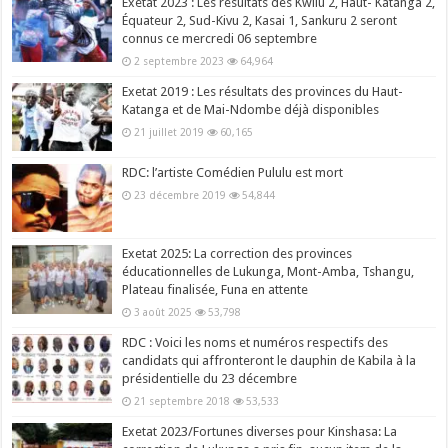
Exetat 2023 : Les résultats des Kwilu 2, Haut- Katanga 2,
Équateur 2, Sud-Kivu 2, Kasai 1, Sankuru 2 seront
connus ce mercredi 06 septembre
2 septembre 2023
64,964
Exetat 2019 : Les résultats des provinces du Haut-
Katanga et de Mai-Ndombe déjà disponibles
21 juillet 2019
60,165
RDC: l’artiste Comédien Pululu est mort
23 décembre 2019
54,844
Exetat 2025: La correction des provinces
éducationnelles de Lukunga, Mont-Amba, Tshangu,
Plateau finalisée, Funa en attente
3 août 2025
53,798
RDC : Voici les noms et numéros respectifs des
candidats qui affronteront le dauphin de Kabila à la
présidentielle du 23 décembre
21 septembre 2018
53,533
Exetat 2023/Fortunes diverses pour Kinshasa: La