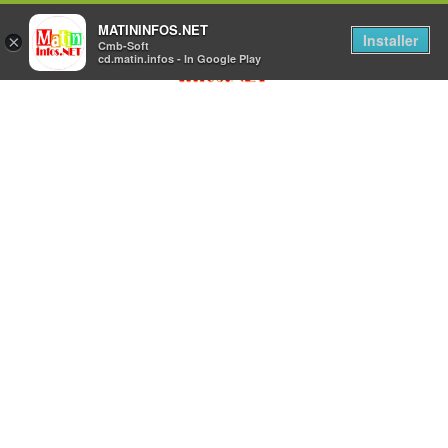
MATININFOS.NET
Installer
×
Cmb-Soft
cd.matin.infos - In Google Play