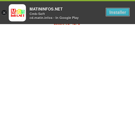
MATININFOS.NET
Installer
×
Cmb-Soft
cd.matin.infos - In Google Play