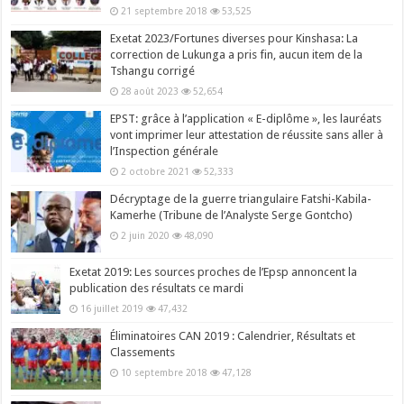
21 septembre 2018
53,525
Exetat 2023/Fortunes diverses pour Kinshasa: La
correction de Lukunga a pris fin, aucun item de la
Tshangu corrigé
28 août 2023
52,654
EPST: grâce à l’application « E-diplôme », les lauréats
vont imprimer leur attestation de réussite sans aller à
l’Inspection générale
2 octobre 2021
52,333
Décryptage de la guerre triangulaire Fatshi-Kabila-
Kamerhe (Tribune de l’Analyste Serge Gontcho)
2 juin 2020
48,090
Exetat 2019: Les sources proches de l’Epsp annoncent la
publication des résultats ce mardi
16 juillet 2019
47,432
Éliminatoires CAN 2019 : Calendrier, Résultats et
Classements
10 septembre 2018
47,128