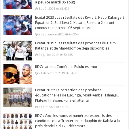
a peu (ce mardi 05 août)
5 août 2025
66,601
Exetat 2023 : Les résultats des Kwilu 2, Haut- Katanga 2,
Équateur 2, Sud-Kivu 2, Kasai 1, Sankuru 2 seront
connus ce mercredi 06 septembre
2 septembre 2023
64,954
Exetat 2019 : Les résultats des provinces du Haut-
Katanga et de Mai-Ndombe déjà disponibles
21 juillet 2019
60,155
RDC: l’artiste Comédien Pululu est mort
23 décembre 2019
54,835
Exetat 2025: La correction des provinces
éducationnelles de Lukunga, Mont-Amba, Tshangu,
Plateau finalisée, Funa en attente
3 août 2025
53,789
RDC : Voici les noms et numéros respectifs des
candidats qui affronteront le dauphin de Kabila à la
présidentielle du 23 décembre