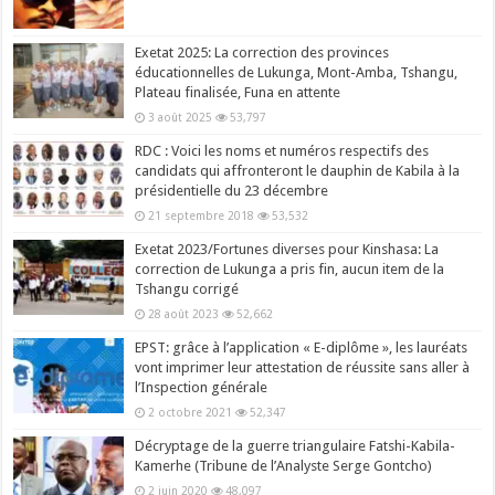
Exetat 2025: La correction des provinces
éducationnelles de Lukunga, Mont-Amba, Tshangu,
Plateau finalisée, Funa en attente
3 août 2025
53,797
RDC : Voici les noms et numéros respectifs des
candidats qui affronteront le dauphin de Kabila à la
présidentielle du 23 décembre
21 septembre 2018
53,532
Exetat 2023/Fortunes diverses pour Kinshasa: La
correction de Lukunga a pris fin, aucun item de la
Tshangu corrigé
28 août 2023
52,662
EPST: grâce à l’application « E-diplôme », les lauréats
vont imprimer leur attestation de réussite sans aller à
l’Inspection générale
2 octobre 2021
52,347
Décryptage de la guerre triangulaire Fatshi-Kabila-
Kamerhe (Tribune de l’Analyste Serge Gontcho)
2 juin 2020
48,097