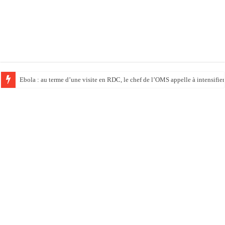
Ebola : au terme d’une visite en RDC, le chef de l’OMS appelle à intensifier 