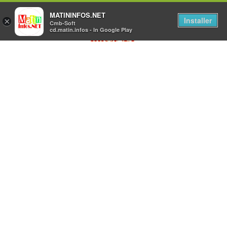
MATININFOS.NET
Installer
×
Cmb-Soft
cd.matin.infos - In Google Play