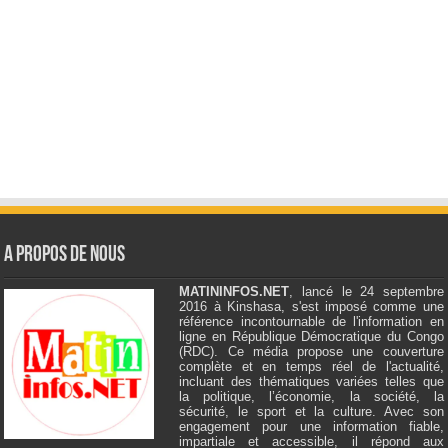
A Propos de Nous
MATININFOS.NET
, lancé le 24 septembre
2016 à Kinshasa, s'est imposé comme une
référence incontournable de l'information en
ligne en République Démocratique du Congo
(RDC). Ce média propose une couverture
complète et en temps réel de l'actualité,
incluant des thématiques variées telles que
la politique, l’économie, la société, la
sécurité, le sport et la culture. Avec son
engagement pour une information fiable,
impartiale et accessible, il répond aux