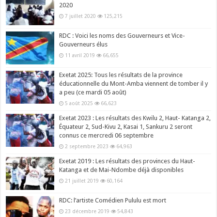
2020
7 juillet 2020
125,215
RDC : Voici les noms des Gouverneurs et Vice-
Gouverneurs élus
11 avril 2019
66,655
Exetat 2025: Tous les résultats de la province
éducationnelle du Mont-Amba viennent de tomber il y
a peu (ce mardi 05 août)
5 août 2025
66,623
Exetat 2023 : Les résultats des Kwilu 2, Haut- Katanga 2,
Équateur 2, Sud-Kivu 2, Kasai 1, Sankuru 2 seront
connus ce mercredi 06 septembre
2 septembre 2023
64,963
Exetat 2019 : Les résultats des provinces du Haut-
Katanga et de Mai-Ndombe déjà disponibles
21 juillet 2019
60,164
RDC: l’artiste Comédien Pululu est mort
23 décembre 2019
54,843