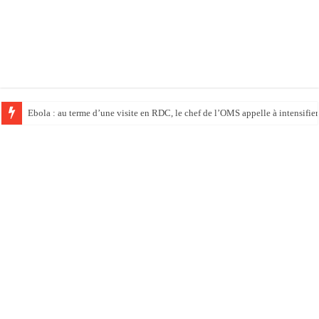
Ebola : au terme d’une visite en RDC, le chef de l’OMS appelle à intensifier 