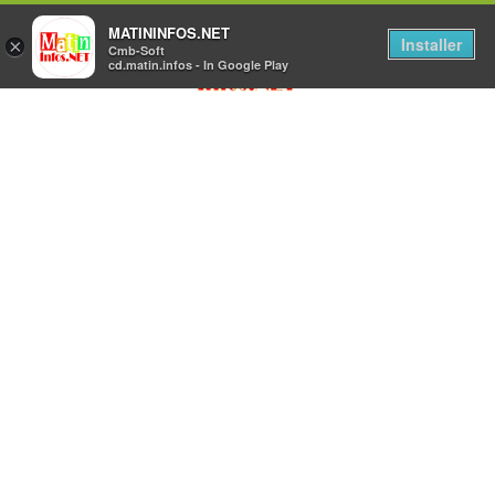
MATININFOS.NET
Installer
×
Cmb-Soft
cd.matin.infos - In Google Play