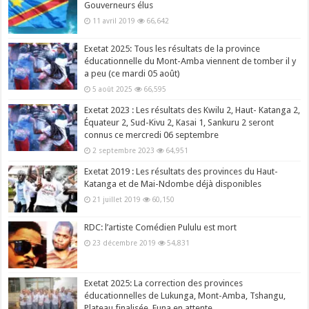
Gouverneurs élus
11 avril 2019
66,642
Exetat 2025: Tous les résultats de la province
éducationnelle du Mont-Amba viennent de tomber il y
a peu (ce mardi 05 août)
5 août 2025
66,595
Exetat 2023 : Les résultats des Kwilu 2, Haut- Katanga 2,
Équateur 2, Sud-Kivu 2, Kasai 1, Sankuru 2 seront
connus ce mercredi 06 septembre
2 septembre 2023
64,951
Exetat 2019 : Les résultats des provinces du Haut-
Katanga et de Mai-Ndombe déjà disponibles
21 juillet 2019
60,150
RDC: l’artiste Comédien Pululu est mort
23 décembre 2019
54,831
Exetat 2025: La correction des provinces
éducationnelles de Lukunga, Mont-Amba, Tshangu,
Plateau finalisée, Funa en attente