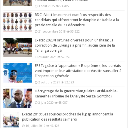
3 août 2025
53,785
RDC : Voici les noms et numéros respectifs des
candidats qui affronteront le dauphin de Kabila à la
présidentielle du 23 décembre
21 septembre 2018
53,522
Exetat 2023/Fortunes diverses pour Kinshasa: La
correction de Lukunga a pris fin, aucun item de la
Tshangu corrigé
28 août 2023
52,650
EPST: grâce à l’application « E-diplôme », les lauréats
vont imprimer leur attestation de réussite sans aller à
l’Inspection générale
2 octobre 2021
52,323
Décryptage de la guerre triangulaire Fatshi-Kabila-
Kamerhe (Tribune de l’Analyste Serge Gontcho)
2 juin 2020
48,087
Exetat 2019: Les sources proches de l’Epsp annoncent la
publication des résultats ce mardi
16 juillet 2019
47,428