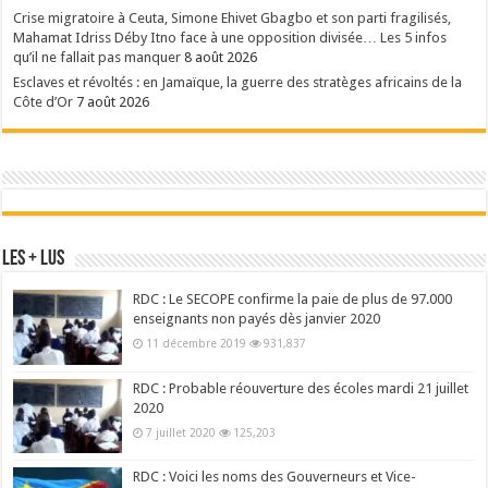
Crise migratoire à Ceuta, Simone Ehivet Gbagbo et son parti fragilisés,
Mahamat Idriss Déby Itno face à une opposition divisée… Les 5 infos
qu’il ne fallait pas manquer
8 août 2026
Esclaves et révoltés : en Jamaïque, la guerre des stratèges africains de la
Côte d’Or
7 août 2026
Les + Lus
RDC : Le SECOPE confirme la paie de plus de 97.000
enseignants non payés dès janvier 2020
11 décembre 2019
931,837
RDC : Probable réouverture des écoles mardi 21 juillet
2020
7 juillet 2020
125,203
RDC : Voici les noms des Gouverneurs et Vice-