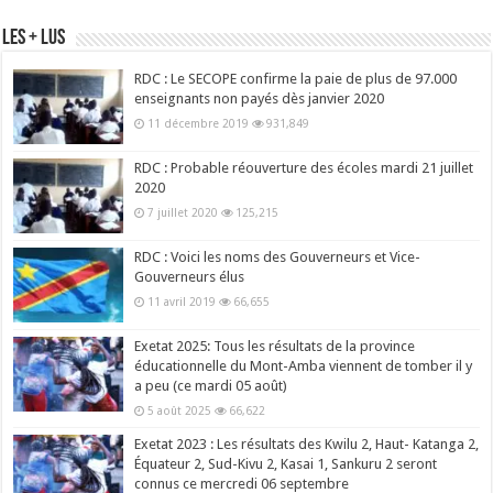
Les + Lus
RDC : Le SECOPE confirme la paie de plus de 97.000
enseignants non payés dès janvier 2020
11 décembre 2019
931,849
RDC : Probable réouverture des écoles mardi 21 juillet
2020
7 juillet 2020
125,215
RDC : Voici les noms des Gouverneurs et Vice-
Gouverneurs élus
11 avril 2019
66,655
Exetat 2025: Tous les résultats de la province
éducationnelle du Mont-Amba viennent de tomber il y
a peu (ce mardi 05 août)
5 août 2025
66,622
Exetat 2023 : Les résultats des Kwilu 2, Haut- Katanga 2,
Équateur 2, Sud-Kivu 2, Kasai 1, Sankuru 2 seront
connus ce mercredi 06 septembre