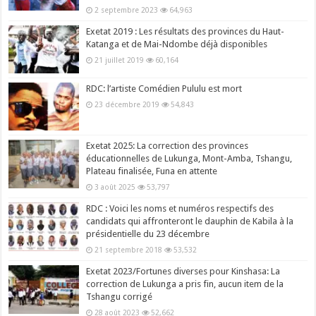
2 septembre 2023
64,963
Exetat 2019 : Les résultats des provinces du Haut-
Katanga et de Mai-Ndombe déjà disponibles
21 juillet 2019
60,164
RDC: l’artiste Comédien Pululu est mort
23 décembre 2019
54,843
Exetat 2025: La correction des provinces
éducationnelles de Lukunga, Mont-Amba, Tshangu,
Plateau finalisée, Funa en attente
3 août 2025
53,797
RDC : Voici les noms et numéros respectifs des
candidats qui affronteront le dauphin de Kabila à la
présidentielle du 23 décembre
21 septembre 2018
53,532
Exetat 2023/Fortunes diverses pour Kinshasa: La
correction de Lukunga a pris fin, aucun item de la
Tshangu corrigé
28 août 2023
52,662