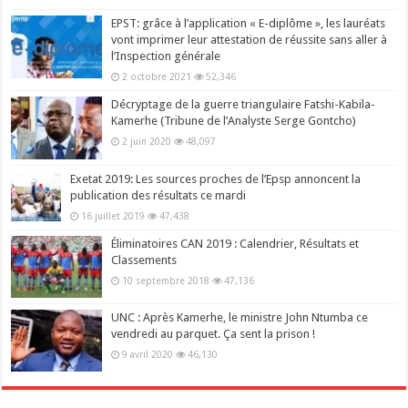
EPST: grâce à l’application « E-diplôme », les lauréats
vont imprimer leur attestation de réussite sans aller à
l’Inspection générale
2 octobre 2021
52,346
Décryptage de la guerre triangulaire Fatshi-Kabila-
Kamerhe (Tribune de l’Analyste Serge Gontcho)
2 juin 2020
48,097
Exetat 2019: Les sources proches de l’Epsp annoncent la
publication des résultats ce mardi
16 juillet 2019
47,438
Éliminatoires CAN 2019 : Calendrier, Résultats et
Classements
10 septembre 2018
47,136
UNC : Après Kamerhe, le ministre John Ntumba ce
vendredi au parquet. Ça sent la prison !
9 avril 2020
46,130