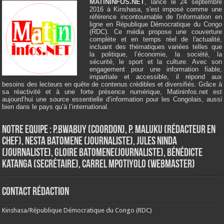
MATININFOS.NET
, lancé le 24 septembre
2016 à Kinshasa, s'est imposé comme une
référence incontournable de l'information en
ligne en République Démocratique du Congo
(RDC). Ce média propose une couverture
complète et en temps réel de l'actualité,
incluant des thématiques variées telles que
la politique, l’économie, la société, la
sécurité, le sport et la culture. Avec son
engagement pour une information fiable,
impartiale et accessible, il répond aux
besoins des lecteurs en quête de contenus crédibles et diversifiés. Grâce à
sa réactivité et à une forte présence numérique, Matininfos.net est
aujourd’hui une source essentielle d’information pour les Congolais, aussi
bien dans le pays qu’à l’international.
Notre Equipe : P.Bwabuy (Coordon), P. Maluku (Rédacteur en
Chef), Nesta Batomene (Journaliste), Jules Ninda
(Journaliste), Gloire Batomene(Journaliste), Bénédicte
Katanga (Secrétaire), Carrel Mpotiyolo (Webmaster)
Contact Rédaction
Kinshasa/République Démocratique du Congo (RDC)