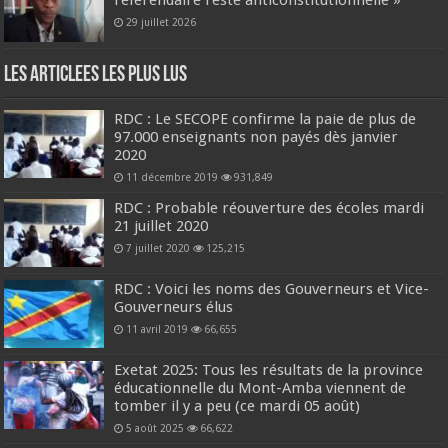
référendaire reste anticonstitutionnelle »
29 juillet 2026
Les Articlees les plus Lus
RDC : Le SECOPE confirme la paie de plus de
97.000 enseignants non payés dès janvier
2020
11 décembre 2019
931,849
RDC : Probable réouverture des écoles mardi
21 juillet 2020
7 juillet 2020
125,215
RDC : Voici les noms des Gouverneurs et Vice-
Gouverneurs élus
11 avril 2019
66,655
Exetat 2025: Tous les résultats de la province
éducationnelle du Mont-Amba viennent de
tomber il y a peu (ce mardi 05 août)
5 août 2025
66,622