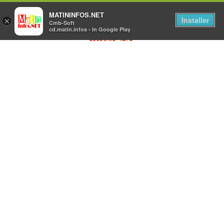
MATININFOS.NET
Installer
×
Cmb-Soft
cd.matin.infos - In Google Play