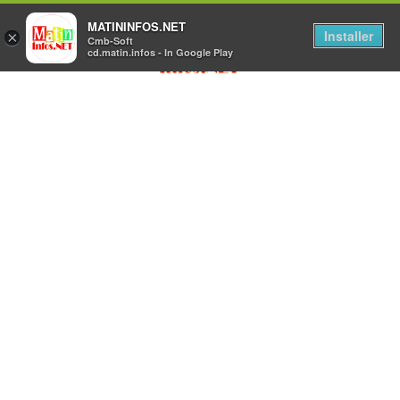
MATININFOS.NET
Installer
×
Cmb-Soft
cd.matin.infos - In Google Play