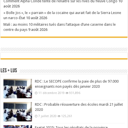
Comment Alpha Condé tente de renaître sur les rives du fleuve Congo
10
août 2026
« Bolle Jos », le « parrain » de la cocaïne qui aurait fait de la Sierra Leone
un narco-État
10 août 2026
Mali : au moins 10 militaires tués dans l’attaque d’une caserne dans le
centre du pays
9 août 2026
Les + Lus
RDC : Le SECOPE confirme la paie de plus de 97.000
enseignants non payés dès janvier 2020
11 décembre 2019
931,896
RDC : Probable réouverture des écoles mardi 21 juillet
2020
7 juillet 2020
125,261
Exetat 2025: Tous les résultats de la province