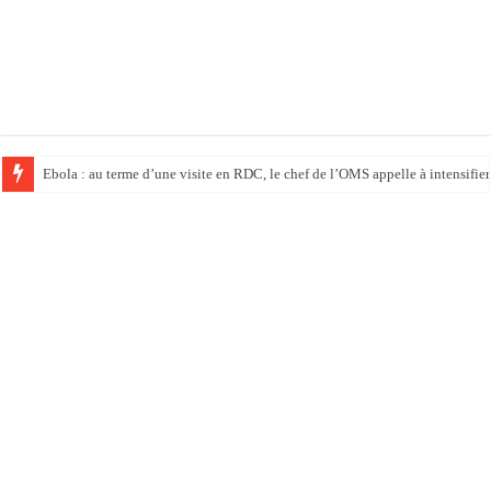
Ebola : au terme d’une visite en RDC, le chef de l’OMS appelle à intensifier 