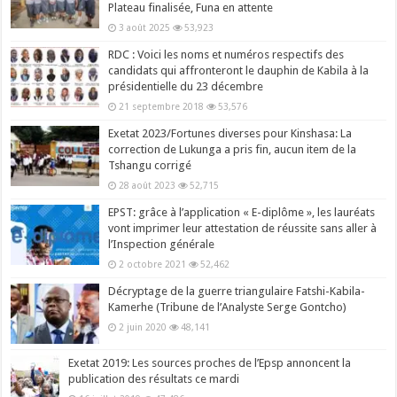
Plateau finalisée, Funa en attente
3 août 2025
53,923
RDC : Voici les noms et numéros respectifs des
candidats qui affronteront le dauphin de Kabila à la
présidentielle du 23 décembre
21 septembre 2018
53,576
Exetat 2023/Fortunes diverses pour Kinshasa: La
correction de Lukunga a pris fin, aucun item de la
Tshangu corrigé
28 août 2023
52,715
EPST: grâce à l’application « E-diplôme », les lauréats
vont imprimer leur attestation de réussite sans aller à
l’Inspection générale
2 octobre 2021
52,462
Décryptage de la guerre triangulaire Fatshi-Kabila-
Kamerhe (Tribune de l’Analyste Serge Gontcho)
2 juin 2020
48,141
Exetat 2019: Les sources proches de l’Epsp annoncent la
publication des résultats ce mardi