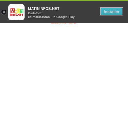
MATININFOS.NET
Installer
×
Cmb-Soft
cd.matin.infos - In Google Play