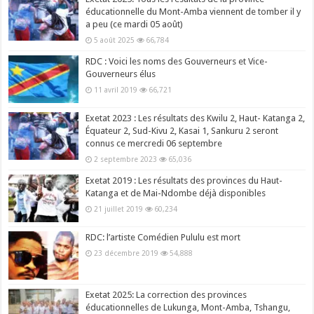
éducationnelle du Mont-Amba viennent de tomber il y
a peu (ce mardi 05 août)
5 août 2025
66,784
RDC : Voici les noms des Gouverneurs et Vice-
Gouverneurs élus
11 avril 2019
66,721
Exetat 2023 : Les résultats des Kwilu 2, Haut- Katanga 2,
Équateur 2, Sud-Kivu 2, Kasai 1, Sankuru 2 seront
connus ce mercredi 06 septembre
2 septembre 2023
65,036
Exetat 2019 : Les résultats des provinces du Haut-
Katanga et de Mai-Ndombe déjà disponibles
21 juillet 2019
60,234
RDC: l’artiste Comédien Pululu est mort
23 décembre 2019
54,888
Exetat 2025: La correction des provinces
éducationnelles de Lukunga, Mont-Amba, Tshangu,