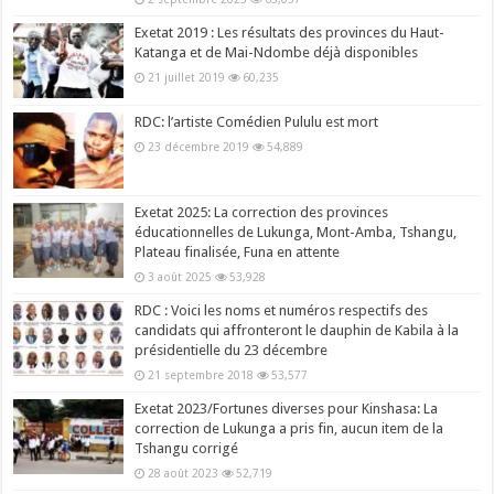
Exetat 2019 : Les résultats des provinces du Haut-
Katanga et de Mai-Ndombe déjà disponibles
21 juillet 2019
60,235
RDC: l’artiste Comédien Pululu est mort
23 décembre 2019
54,889
Exetat 2025: La correction des provinces
éducationnelles de Lukunga, Mont-Amba, Tshangu,
Plateau finalisée, Funa en attente
3 août 2025
53,928
RDC : Voici les noms et numéros respectifs des
candidats qui affronteront le dauphin de Kabila à la
présidentielle du 23 décembre
21 septembre 2018
53,577
Exetat 2023/Fortunes diverses pour Kinshasa: La
correction de Lukunga a pris fin, aucun item de la
Tshangu corrigé
28 août 2023
52,719