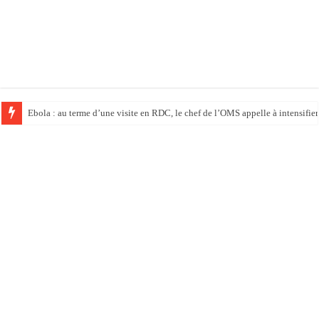
Ebola : au terme d’une visite en RDC, le chef de l’OMS appelle à intensifier 