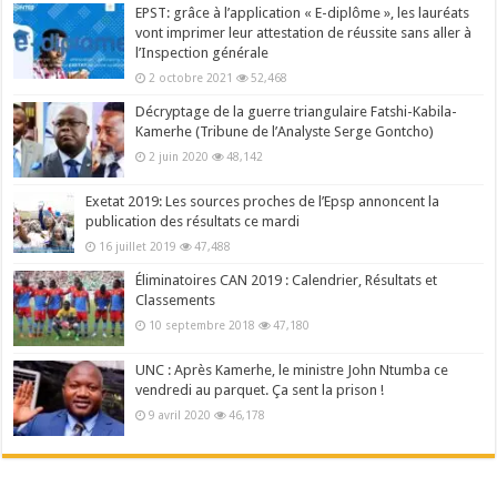
EPST: grâce à l’application « E-diplôme », les lauréats
vont imprimer leur attestation de réussite sans aller à
l’Inspection générale
2 octobre 2021
52,468
Décryptage de la guerre triangulaire Fatshi-Kabila-
Kamerhe (Tribune de l’Analyste Serge Gontcho)
2 juin 2020
48,142
Exetat 2019: Les sources proches de l’Epsp annoncent la
publication des résultats ce mardi
16 juillet 2019
47,488
Éliminatoires CAN 2019 : Calendrier, Résultats et
Classements
10 septembre 2018
47,180
UNC : Après Kamerhe, le ministre John Ntumba ce
vendredi au parquet. Ça sent la prison !
9 avril 2020
46,178