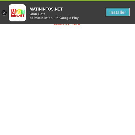
MATININFOS.NET
Installer
×
Cmb-Soft
cd.matin.infos - In Google Play