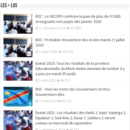
Les + Lus
RDC : Le SECOPE confirme la paie de plus de 97.000
enseignants non payés dès janvier 2020
11 décembre 2019
931,897
RDC : Probable réouverture des écoles mardi 21 juillet
2020
7 juillet 2020
125,262
Exetat 2025: Tous les résultats de la province
éducationnelle du Mont-Amba viennent de tomber il y
a peu (ce mardi 05 août)
5 août 2025
66,791
RDC : Voici les noms des Gouverneurs et Vice-
Gouverneurs élus
11 avril 2019
66,724
Exetat 2023 : Les résultats des Kwilu 2, Haut- Katanga 2,
Équateur 2, Sud-Kivu 2, Kasai 1, Sankuru 2 seront
connus ce mercredi 06 septembre
2 septembre 2023
65,037