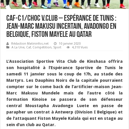
Caf-C1/Choc V.Club – Espérance de Tunis :
Jean-Marc Makusu incertain, Avadongo en
Belgique, Fiston Mayele au Qatar
Rédaction Matininfos.net
10 janvier 2020
A La Une
,
Caf
,
Compétition
,
Sport
4,310 Vues
L’Association Sportive Vita Club de Kinshasa offrira
son hospitalité à l’Espérance Sportive de Tunis le
samedi 11 janvier sous le coup de 17h, au stade des
Martyrs. Les Dauphins Noirs de la capitale pourraient
compter sur le come back de l’artificier-maison Jean-
Marc Makusu Mundele mais de l’autre côté la
formation Kinoise se passera de son défenseur
central Moustapha Avadongo Luete en passe de
parapher un contrat à Antwerp (Division I Belgique) et
de l’attaquant Fiston Mayele Kalala qui est en stage au
sein d’un club au Qatar.