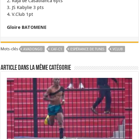
2. Raja de Casablanca 6pts
3. JS Kabylie 3 pts
4. V.Club 1pt
Gloire BATOMENE
Mots-clés
AVADONGO
CAF-C1
ESPÉRANCE DE TUNIS
VCLUB
Article dans la même catégorie