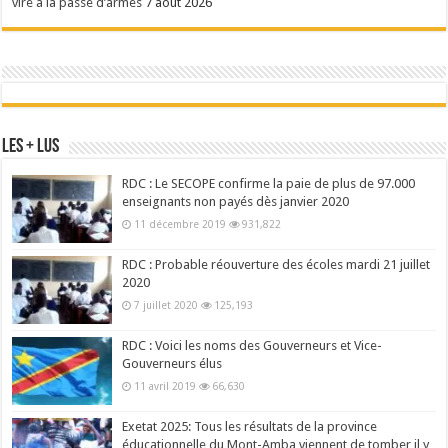
viré à la passe d’armes
7 août 2026
Les + Lus
RDC : Le SECOPE confirme la paie de plus de 97.000
enseignants non payés dès janvier 2020
11 décembre 2019
931,822
RDC : Probable réouverture des écoles mardi 21 juillet
2020
7 juillet 2020
125,193
RDC : Voici les noms des Gouverneurs et Vice-
Gouverneurs élus
11 avril 2019
66,630
Exetat 2025: Tous les résultats de la province
éducationnelle du Mont-Amba viennent de tomber il y