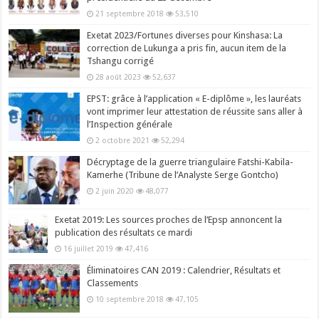
21 septembre 2018
53,510
Exetat 2023/Fortunes diverses pour Kinshasa: La
correction de Lukunga a pris fin, aucun item de la
Tshangu corrigé
28 août 2023
52,637
EPST: grâce à l’application « E-diplôme », les lauréats
vont imprimer leur attestation de réussite sans aller à
l’Inspection générale
2 octobre 2021
52,294
Décryptage de la guerre triangulaire Fatshi-Kabila-
Kamerhe (Tribune de l’Analyste Serge Gontcho)
2 juin 2020
48,077
Exetat 2019: Les sources proches de l’Epsp annoncent la
publication des résultats ce mardi
16 juillet 2019
47,416
Éliminatoires CAN 2019 : Calendrier, Résultats et
Classements
10 septembre 2018
47,105