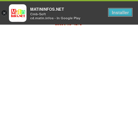
MATININFOS.NET
Installer
×
Cmb-Soft
cd.matin.infos - In Google Play