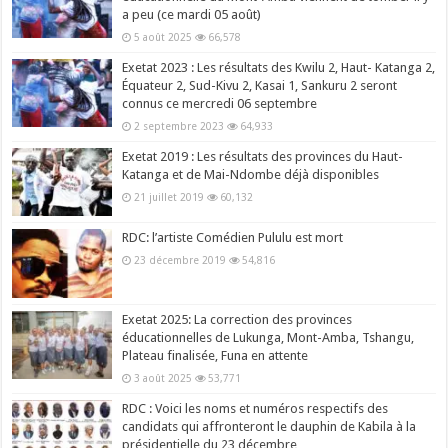
a peu (ce mardi 05 août)
5 août 2025
66,578
Exetat 2023 : Les résultats des Kwilu 2, Haut- Katanga 2,
Équateur 2, Sud-Kivu 2, Kasai 1, Sankuru 2 seront
connus ce mercredi 06 septembre
2 septembre 2023
64,933
Exetat 2019 : Les résultats des provinces du Haut-
Katanga et de Mai-Ndombe déjà disponibles
21 juillet 2019
60,132
RDC: l’artiste Comédien Pululu est mort
23 décembre 2019
54,816
Exetat 2025: La correction des provinces
éducationnelles de Lukunga, Mont-Amba, Tshangu,
Plateau finalisée, Funa en attente
3 août 2025
53,771
RDC : Voici les noms et numéros respectifs des
candidats qui affronteront le dauphin de Kabila à la
présidentielle du 23 décembre