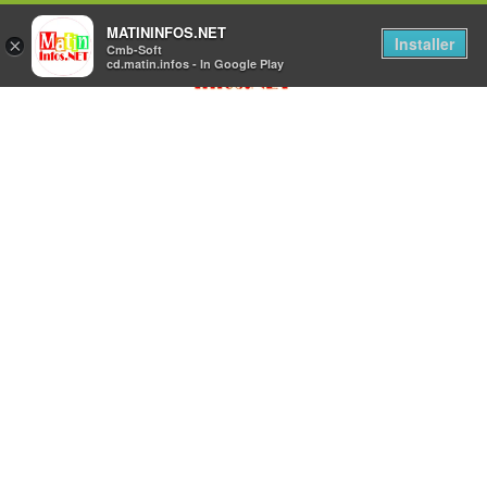
MATININFOS.NET
Installer
×
Cmb-Soft
cd.matin.infos - In Google Play