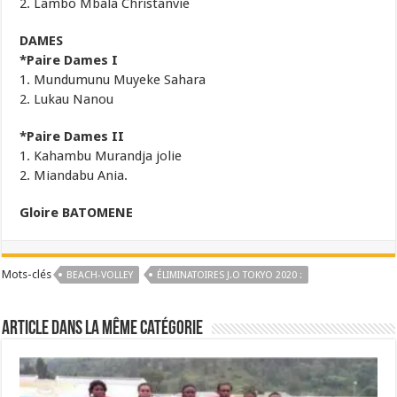
2. Lambo Mbala Christanvie
DAMES
*Paire Dames I
1. Mundumunu Muyeke Sahara
2. Lukau Nanou
*Paire Dames II
1. Kahambu Murandja jolie
2. Miandabu Ania.
Gloire BATOMENE
Mots-clés
BEACH-VOLLEY
ÉLIMINATOIRES J.O TOKYO 2020 :
Article dans la même catégorie