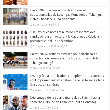
Exetat 2025: La correction des provinces
éducationnelles de Lukunga, Mont-Amba, Tshangu,
Plateau finalisée, Funa en attente
3 août 2025
53,772
RDC : Voici les noms et numéros respectifs des
candidats qui affronteront le dauphin de Kabila à la
présidentielle du 23 décembre
21 septembre 2018
53,511
Exetat 2023/Fortunes diverses pour Kinshasa: La
correction de Lukunga a pris fin, aucun item de la
Tshangu corrigé
28 août 2023
52,638
EPST: grâce à l’application « E-diplôme », les lauréats
vont imprimer leur attestation de réussite sans aller à
l’Inspection générale
2 octobre 2021
52,296
Décryptage de la guerre triangulaire Fatshi-Kabila-
Kamerhe (Tribune de l’Analyste Serge Gontcho)
2 juin 2020
48,078