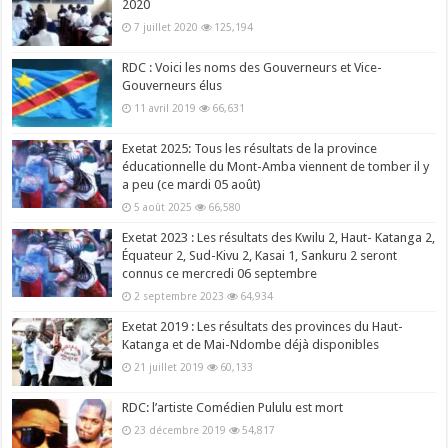
2020
7 juillet 2020
125,194
RDC : Voici les noms des Gouverneurs et Vice-
Gouverneurs élus
11 avril 2019
66,631
Exetat 2025: Tous les résultats de la province
éducationnelle du Mont-Amba viennent de tomber il y
a peu (ce mardi 05 août)
5 août 2025
66,580
Exetat 2023 : Les résultats des Kwilu 2, Haut- Katanga 2,
Équateur 2, Sud-Kivu 2, Kasai 1, Sankuru 2 seront
connus ce mercredi 06 septembre
2 septembre 2023
64,934
Exetat 2019 : Les résultats des provinces du Haut-
Katanga et de Mai-Ndombe déjà disponibles
21 juillet 2019
60,133
RDC: l’artiste Comédien Pululu est mort
23 décembre 2019
54,817