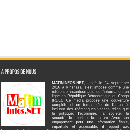
A Propos de Nous
MATININFOS.NET
, lancé le 24 septembre
2016 à Kinshasa, s'est imposé comme une
référence incontournable de l'information en
ligne en République Démocratique du Congo
(RDC). Ce média propose une couverture
complète et en temps réel de l'actualité,
incluant des thématiques variées telles que
la politique, l’économie, la société, la
sécurité, le sport et la culture. Avec son
engagement pour une information fiable,
impartiale et accessible, il répond aux