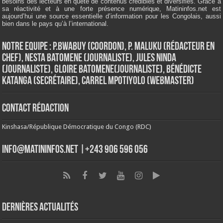
besoins des lecteurs en quête de contenus crédibles et diversifiés. Grâce à
sa réactivité et à une forte présence numérique, Matininfos.net est
aujourd’hui une source essentielle d’information pour les Congolais, aussi
bien dans le pays qu’à l’international.
Notre Equipe : P.Bwabuy (Coordon), P. Maluku (Rédacteur en
Chef), Nesta Batomene (Journaliste), Jules Ninda
(Journaliste), Gloire Batomene(Journaliste), Bénédicte
Katanga (Secrétaire), Carrel Mpotiyolo (Webmaster)
Contact Rédaction
Kinshasa/République Démocratique du Congo (RDC)
info@matininfos.net |+243 906 596 056
Dernières Actualités