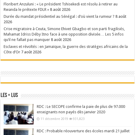
Floribert Anzuluni : « Le président Tshisekedi est résolu à retirer au
Rwanda le prétexte FDLR »
8 août 2026
Durée du mandat présidentiel au Sénégal : d’où vient la rumeur ?
8 août
2026
Crise migratoire à Ceuta, Simone Ehivet Gbagbo et son parti fragilisés,
Mahamat Idriss Déby Itno face à une opposition divisée… Les 5 infos
qu’il ne fallait pas manquer
8 août 2026
Esclaves et révoltés : en Jamaïque, la guerre des stratèges africains de la
Côte d’Or
7 août 2026
Les + Lus
RDC : Le SECOPE confirme la paie de plus de 97.000
enseignants non payés dès janvier 2020
11 décembre 2019
931,823
RDC : Probable réouverture des écoles mardi 21 juillet