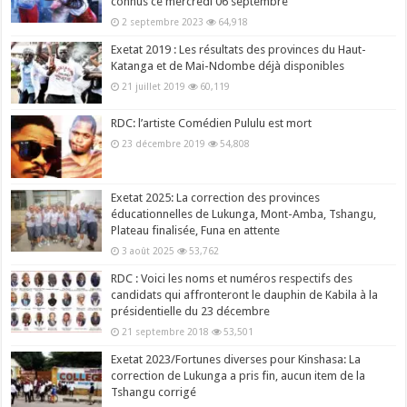
connus ce mercredi 06 septembre
2 septembre 2023
64,918
Exetat 2019 : Les résultats des provinces du Haut-
Katanga et de Mai-Ndombe déjà disponibles
21 juillet 2019
60,119
RDC: l’artiste Comédien Pululu est mort
23 décembre 2019
54,808
Exetat 2025: La correction des provinces
éducationnelles de Lukunga, Mont-Amba, Tshangu,
Plateau finalisée, Funa en attente
3 août 2025
53,762
RDC : Voici les noms et numéros respectifs des
candidats qui affronteront le dauphin de Kabila à la
présidentielle du 23 décembre
21 septembre 2018
53,501
Exetat 2023/Fortunes diverses pour Kinshasa: La
correction de Lukunga a pris fin, aucun item de la
Tshangu corrigé