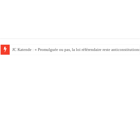
JC Katende : « Promulguée ou pas, la loi référendaire reste anticonstitution