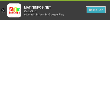
MATININFOS.NET
Installer
×
Cmb-Soft
cd.matin.infos - In Google Play