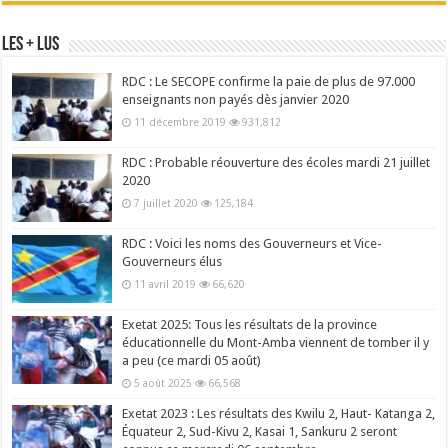
Les + Lus
RDC : Le SECOPE confirme la paie de plus de 97.000
enseignants non payés dès janvier 2020
11 décembre 2019
931,812
RDC : Probable réouverture des écoles mardi 21 juillet
2020
7 juillet 2020
125,184
RDC : Voici les noms des Gouverneurs et Vice-
Gouverneurs élus
11 avril 2019
66,620
Exetat 2025: Tous les résultats de la province
éducationnelle du Mont-Amba viennent de tomber il y
a peu (ce mardi 05 août)
5 août 2025
66,568
Exetat 2023 : Les résultats des Kwilu 2, Haut- Katanga 2,
Équateur 2, Sud-Kivu 2, Kasai 1, Sankuru 2 seront