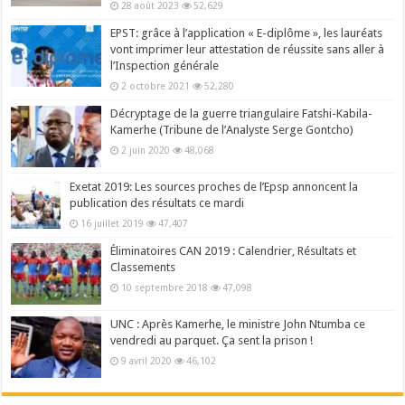
28 août 2023
52,629
EPST: grâce à l’application « E-diplôme », les lauréats
vont imprimer leur attestation de réussite sans aller à
l’Inspection générale
2 octobre 2021
52,280
Décryptage de la guerre triangulaire Fatshi-Kabila-
Kamerhe (Tribune de l’Analyste Serge Gontcho)
2 juin 2020
48,068
Exetat 2019: Les sources proches de l’Epsp annoncent la
publication des résultats ce mardi
16 juillet 2019
47,407
Éliminatoires CAN 2019 : Calendrier, Résultats et
Classements
10 septembre 2018
47,098
UNC : Après Kamerhe, le ministre John Ntumba ce
vendredi au parquet. Ça sent la prison !
9 avril 2020
46,102