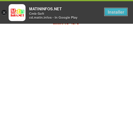
MATININFOS.NET
Installer
×
Cmb-Soft
cd.matin.infos - In Google Play