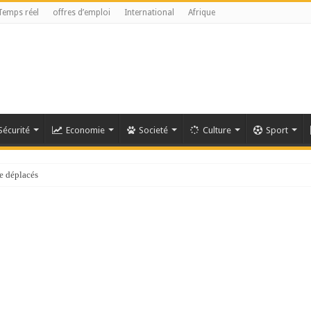
Temps réel
offres d’emploi
International
Afrique
Sécurité
Economie
Societé
Culture
Sport
e déplacés
référendaire reste anticonstitutionnelle »