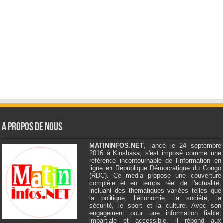
A Propos de Nous
MATININFOS.NET
, lancé le 24 septembre
2016 à Kinshasa, s'est imposé comme une
référence incontournable de l'information en
ligne en République Démocratique du Congo
(RDC). Ce média propose une couverture
complète et en temps réel de l'actualité,
incluant des thématiques variées telles que
la politique, l’économie, la société, la
sécurité, le sport et la culture. Avec son
engagement pour une information fiable,
impartiale et accessible, il répond aux