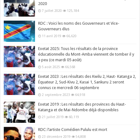
2020
7 juillet 2020
125,184
RDC : Voici les noms des Gouverneurs et Vice-
Gouverneurs élus
11 avril 2019
66,620
Exetat 2025: Tous les résultats de la province
éducationnelle du Mont-Amba viennent de tomber il y
a peu (ce mardi 05 août)
5 août 2025
66,568
Exetat 2023 : Les résultats des Kwilu 2, Haut- Katanga 2,
Équateur 2, Sud-Kivu 2, Kasai 1, Sankuru 2 seront
connus ce mercredi 06 septembre
2 septembre 2023
64,918
Exetat 2019 : Les résultats des provinces du Haut-
Katanga et de Mai-Ndombe déjà disponibles
21 juillet 2019
60,119
RDC: l’artiste Comédien Pululu est mort
23 décembre 2019
54,808