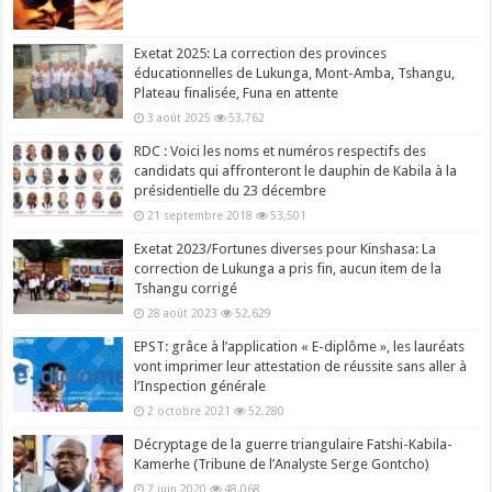
Exetat 2025: La correction des provinces
éducationnelles de Lukunga, Mont-Amba, Tshangu,
Plateau finalisée, Funa en attente
3 août 2025
53,762
RDC : Voici les noms et numéros respectifs des
candidats qui affronteront le dauphin de Kabila à la
présidentielle du 23 décembre
21 septembre 2018
53,501
Exetat 2023/Fortunes diverses pour Kinshasa: La
correction de Lukunga a pris fin, aucun item de la
Tshangu corrigé
28 août 2023
52,629
EPST: grâce à l’application « E-diplôme », les lauréats
vont imprimer leur attestation de réussite sans aller à
l’Inspection générale
2 octobre 2021
52,280
Décryptage de la guerre triangulaire Fatshi-Kabila-
Kamerhe (Tribune de l’Analyste Serge Gontcho)
2 juin 2020
48,068