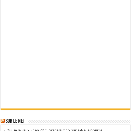
Sur le Net
« Oui, je le veux » : en RDC, Grâce Kutino parle-t-elle pour le