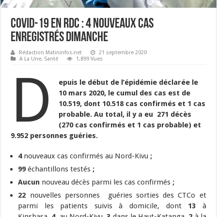
Covid-19 en RDC : 4 nouveaux cas
enregistrés dimanche
Rédaction Matininfos.net
21 septembre 2020
A La Une
,
Santé
1,899 Vues
D
epuis le début de l’épidémie déclarée le
10 mars 2020, le cumul des cas est de
10.519, dont 10.518 cas confirmés et 1 cas
probable. Au total, il y a eu 271 décès
(270 cas confirmés et 1 cas probable) et
9.952 personnes guéries.
4
nouveaux cas confirmés au Nord-Kivu
;
99
échantillons testés
;
Aucun
nouveau décès parmi les cas confirmés
;
22
nouvelles personnes guéries sorties des
CTCo et
parmi les patients suivis à domicile, dont
13
à
Kinshasa,
4
au Nord-Kivu,
3
dans le Haut-Katanga,
2
à la