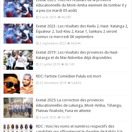
éducationnelle du Mont-Amba viennent de tomber il y
a peu (ce mardi 05 août)
5 août 2025
66,590
Exetat 2023 : Les résultats des Kwilu 2, Haut- Katanga 2,
Équateur 2, Sud-Kivu 2, Kasai 1, Sankuru 2 seront
connus ce mercredi 06 septembre
2 septembre 2023
64,944
Exetat 2019 : Les résultats des provinces du Haut-
Katanga et de Mai-Ndombe déjà disponibles
21 juillet 2019
60,143
RDC: l’artiste Comédien Pululu est mort
23 décembre 2019
54,826
Exetat 2025: La correction des provinces
éducationnelles de Lukunga, Mont-Amba, Tshangu,
Plateau finalisée, Funa en attente
3 août 2025
53,781
RDC : Voici les noms et numéros respectifs des
candidats qui affronteront le dauphin de Kabila à la