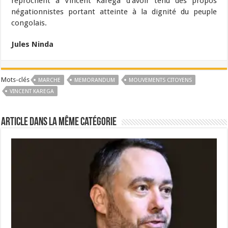
reprochent à Vincent Karega d’avoir tenu des propos
négationnistes portant atteinte à la dignité du peuple
congolais.
Jules Ninda
Mots-clés
MARCHE
MEMORANDUM
MOUVEMENTS CITOYENS
VINCENT KAREGA
Article dans la même catégorie