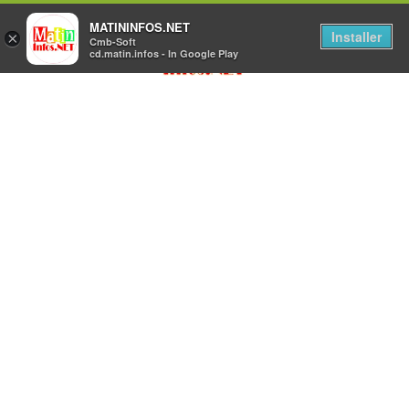
MATININFOS.NET
Installer
×
Cmb-Soft
cd.matin.infos - In Google Play