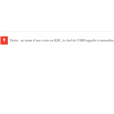
Ebola : au terme d’une visite en RDC, le chef de l’OMS appelle à intensifier 