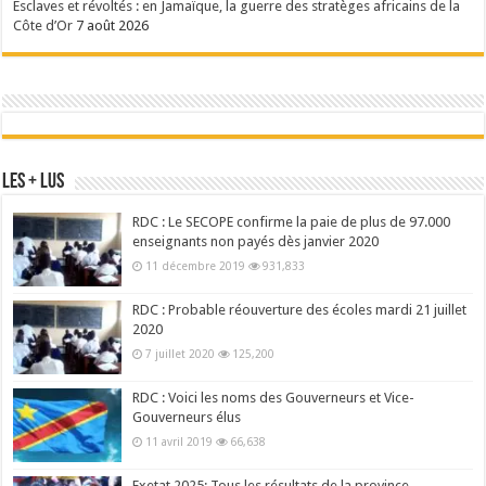
Esclaves et révoltés : en Jamaïque, la guerre des stratèges africains de la
Côte d’Or
7 août 2026
Les + Lus
RDC : Le SECOPE confirme la paie de plus de 97.000
enseignants non payés dès janvier 2020
11 décembre 2019
931,833
RDC : Probable réouverture des écoles mardi 21 juillet
2020
7 juillet 2020
125,200
RDC : Voici les noms des Gouverneurs et Vice-
Gouverneurs élus
11 avril 2019
66,638
Exetat 2025: Tous les résultats de la province