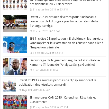
présidentielle du 23 décembre
21 septembre 2018
53,518
Exetat 2023/Fortunes diverses pour Kinshasa: La
correction de Lukunga a pris fin, aucun item de la
Tshangu corrigé
28 août 2023
52,647
EPST: grâce à l’application « E-diplôme », les lauréats
vont imprimer leur attestation de réussite sans aller à
l’Inspection générale
2 octobre 2021
52,312
Décryptage de la guerre triangulaire Fatshi-Kabila-
Kamerhe (Tribune de l’Analyste Serge Gontcho)
2 juin 2020
48,084
Exetat 2019: Les sources proches de l’Epsp annoncent la
publication des résultats ce mardi
16 juillet 2019
47,425
Éliminatoires CAN 2019 : Calendrier, Résultats et
Classements
10 septembre 2018
47,114