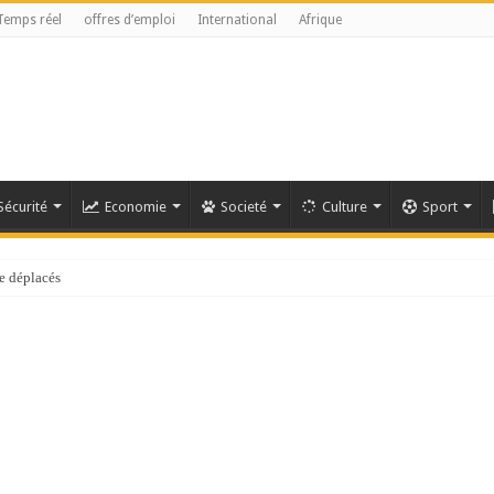
Temps réel
offres d’emploi
International
Afrique
Sécurité
Economie
Societé
Culture
Sport
e déplacés
référendaire reste anticonstitutionnelle »