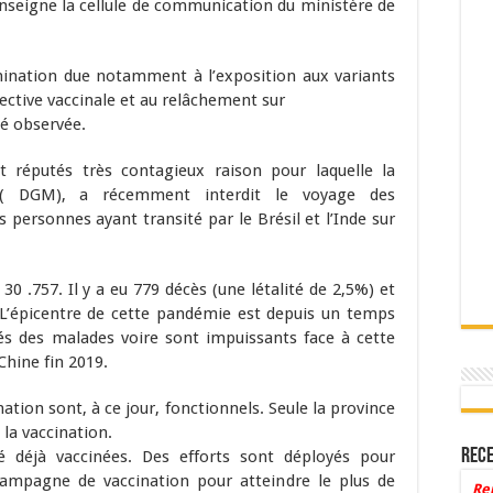
nseigne la cellule de communication du ministère de
ination due notamment à l’exposition aux variants
ective vaccinale et au relâchement sur
té observée.
nt réputés très contagieux raison pour laquelle la
 ( DGM), a récemment interdit le voyage des
 personnes ayant transité par le Brésil et l’Inde sur
30 .757. Il y a eu 779 décès (une létalité de 2,5%) et
 L’épicentre de cette pandémie est depuis un temps
dés des malades voire sont impuissants face à cette
Chine fin 2019.
ination sont, à ce jour, fonctionnels. Seule la province
la vaccination.
Rece
 déjà vaccinées. Des efforts sont déployés pour
campagne de vaccination pour atteindre le plus de
Re