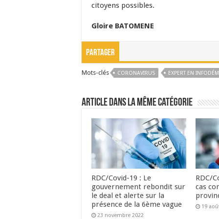
citoyens possibles.
Gloire BATOMENE
Partager
Mots-clés
CORONAVIRUS
EXPERT EN INFODÉM
Article dans la même catégorie
RDC/Covid-19 : Le
RDC/Co
gouvernement rebondit sur
cas co
le deal et alerte sur la
provin
présence de la 6ème vague
19 aoû
23 novembre 2022