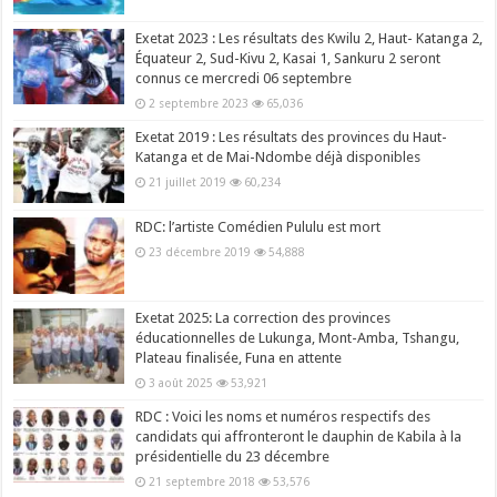
Exetat 2023 : Les résultats des Kwilu 2, Haut- Katanga 2,
Équateur 2, Sud-Kivu 2, Kasai 1, Sankuru 2 seront
connus ce mercredi 06 septembre
2 septembre 2023
65,036
Exetat 2019 : Les résultats des provinces du Haut-
Katanga et de Mai-Ndombe déjà disponibles
21 juillet 2019
60,234
RDC: l’artiste Comédien Pululu est mort
23 décembre 2019
54,888
Exetat 2025: La correction des provinces
éducationnelles de Lukunga, Mont-Amba, Tshangu,
Plateau finalisée, Funa en attente
3 août 2025
53,921
RDC : Voici les noms et numéros respectifs des
candidats qui affronteront le dauphin de Kabila à la
présidentielle du 23 décembre
21 septembre 2018
53,576