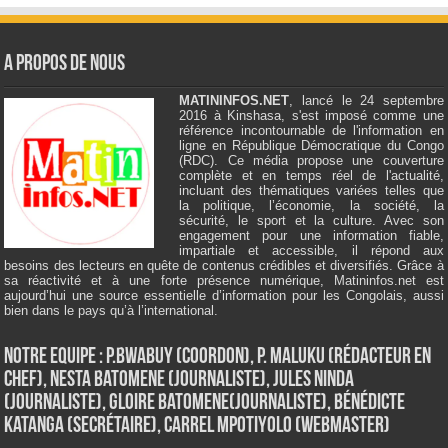
A Propos de Nous
MATININFOS.NET
, lancé le 24 septembre
2016 à Kinshasa, s'est imposé comme une
référence incontournable de l'information en
ligne en République Démocratique du Congo
(RDC). Ce média propose une couverture
complète et en temps réel de l'actualité,
incluant des thématiques variées telles que
la politique, l’économie, la société, la
sécurité, le sport et la culture. Avec son
engagement pour une information fiable,
impartiale et accessible, il répond aux
besoins des lecteurs en quête de contenus crédibles et diversifiés. Grâce à
sa réactivité et à une forte présence numérique, Matininfos.net est
aujourd’hui une source essentielle d’information pour les Congolais, aussi
bien dans le pays qu’à l’international.
Notre Equipe : P.Bwabuy (Coordon), P. Maluku (Rédacteur en
Chef), Nesta Batomene (Journaliste), Jules Ninda
(Journaliste), Gloire Batomene(Journaliste), Bénédicte
Katanga (Secrétaire), Carrel Mpotiyolo (Webmaster)