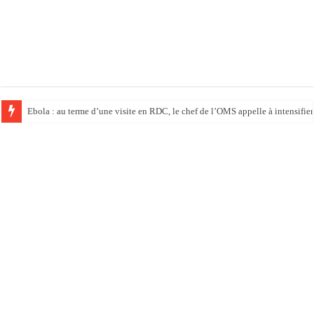
Ebola : au terme d’une visite en RDC, le chef de l’OMS appelle à intensifier 