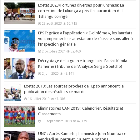
Exetat 2023/Fortunes diverses pour Kinshasa: La
correction de Lukunga a pris fin, aucun item de la
Tshangu corrigé
28 août 2023
52,715
EPST: grâce à l’application « E-diplôme », les lauréats
vont imprimer leur attestation de réussite sans aller à
l’Inspection générale
2 octobre 2021
52,460
Décryptage de la guerre triangulaire Fatshi-Kabila-
Kamerhe (Tribune de l’Analyste Serge Gontcho)
2 juin 2020
48,141
Exetat 2019: Les sources proches de l’Epsp annoncent la
publication des résultats ce mardi
16 juillet 2019
47,486
Éliminatoires CAN 2019 : Calendrier, Résultats et
Classements
10 septembre 2018
47,179
UNC : Après Kamerhe, le ministre John Ntumba ce
vendredi au parquet. Ça sent la prison !