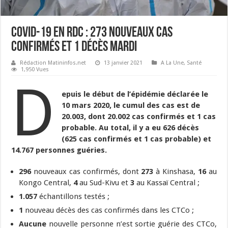
Covid-19 en RDC : 273 nouveaux cas
confirmés et 1 décès mardi
Rédaction Matininfos.net
13 janvier 2021
A La Une
,
Santé
1,950 Vues
D
epuis le début de l’épidémie déclarée le
10 mars 2020, le cumul des cas est de
20.003, dont 20.002 cas confirmés et 1 cas
probable. Au total, il y a eu 626 décès
(625 cas confirmés et 1 cas probable) et
14.767 personnes guéries.
296
nouveaux cas confirmés, dont
273
à Kinshasa,
16
au
Kongo Central,
4
au Sud-Kivu et
3
au Kassaï Central ;
1.057
échantillons testés ;
1
nouveau décès des cas confirmés dans les CTCo ;
Aucune
nouvelle personne n’est sortie guérie des CTCo,