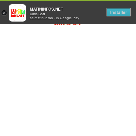
MATININFOS.NET
Installer
×
Cmb-Soft
cd.matin.infos - In Google Play