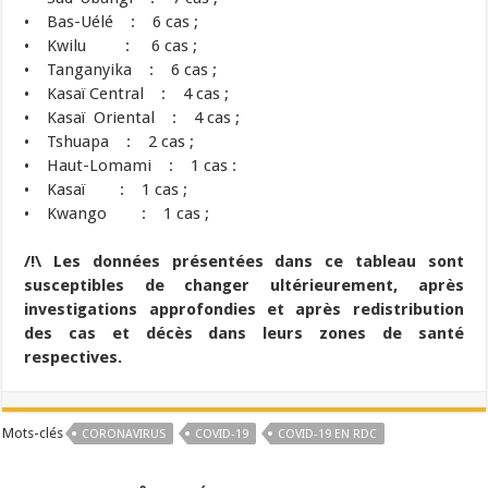
• Bas-Uélé : 6 cas ;
• Kwilu : 6 cas ;
• Tanganyika : 6 cas ;
• Kasaï Central : 4 cas ;
• Kasaï Oriental : 4 cas ;
• Tshuapa : 2 cas ;
• Haut-Lomami : 1 cas :
• Kasaï : 1 cas ;
• Kwango : 1 cas ;
/!\ Les données présentées dans ce tableau sont
susceptibles de changer ultérieurement, après
investigations approfondies et après redistribution
des cas et décès dans leurs zones de santé
respectives.
Mots-clés
CORONAVIRUS
COVID-19
COVID-19 EN RDC