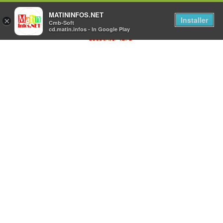
MATININFOS.NET
Installer
×
Cmb-Soft
cd.matin.infos - In Google Play