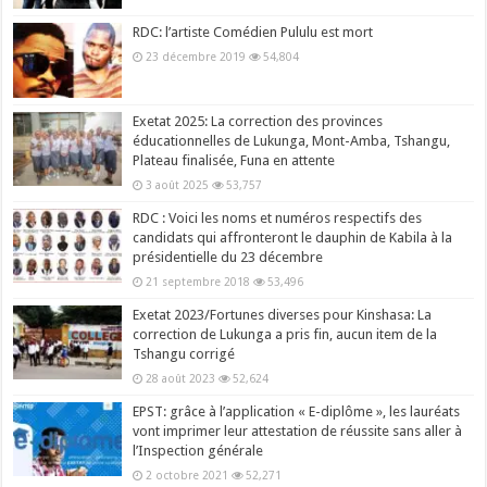
RDC: l’artiste Comédien Pululu est mort
23 décembre 2019
54,804
Exetat 2025: La correction des provinces
éducationnelles de Lukunga, Mont-Amba, Tshangu,
Plateau finalisée, Funa en attente
3 août 2025
53,757
RDC : Voici les noms et numéros respectifs des
candidats qui affronteront le dauphin de Kabila à la
présidentielle du 23 décembre
21 septembre 2018
53,496
Exetat 2023/Fortunes diverses pour Kinshasa: La
correction de Lukunga a pris fin, aucun item de la
Tshangu corrigé
28 août 2023
52,624
EPST: grâce à l’application « E-diplôme », les lauréats
vont imprimer leur attestation de réussite sans aller à
l’Inspection générale
2 octobre 2021
52,271