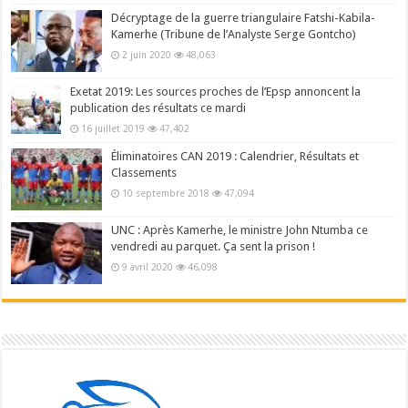
Décryptage de la guerre triangulaire Fatshi-Kabila-
Kamerhe (Tribune de l’Analyste Serge Gontcho)
2 juin 2020
48,063
Exetat 2019: Les sources proches de l’Epsp annoncent la
publication des résultats ce mardi
16 juillet 2019
47,402
Éliminatoires CAN 2019 : Calendrier, Résultats et
Classements
10 septembre 2018
47,094
UNC : Après Kamerhe, le ministre John Ntumba ce
vendredi au parquet. Ça sent la prison !
9 avril 2020
46,098