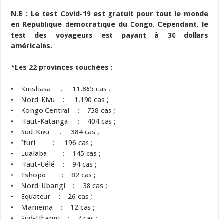
N.B : Le test Covid-19 est gratuit pour tout le monde
en République démocratique du Congo. Cependant, le
test des voyageurs est payant à 30 dollars
américains.
*Les 22 provinces touchées :
• Kinshasa : 11.865 cas ;
• Nord-Kivu : 1.190 cas ;
• Kongo Central : 738 cas ;
• Haut-Katanga : 404 cas ;
• Sud-Kivu : 384 cas ;
• Ituri : 196 cas ;
• Lualaba : 145 cas ;
• Haut-Uélé : 94 cas ;
• Tshopo : 82 cas ;
• Nord-Ubangi : 38 cas ;
• Equateur : 26 cas ;
• Maniema : 12 cas ;
• Sud-Ubangi : 7 cas ;