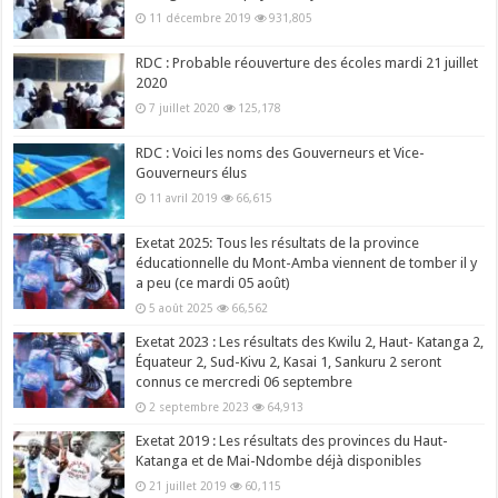
11 décembre 2019
931,805
RDC : Probable réouverture des écoles mardi 21 juillet
2020
7 juillet 2020
125,178
RDC : Voici les noms des Gouverneurs et Vice-
Gouverneurs élus
11 avril 2019
66,615
Exetat 2025: Tous les résultats de la province
éducationnelle du Mont-Amba viennent de tomber il y
a peu (ce mardi 05 août)
5 août 2025
66,562
Exetat 2023 : Les résultats des Kwilu 2, Haut- Katanga 2,
Équateur 2, Sud-Kivu 2, Kasai 1, Sankuru 2 seront
connus ce mercredi 06 septembre
2 septembre 2023
64,913
Exetat 2019 : Les résultats des provinces du Haut-
Katanga et de Mai-Ndombe déjà disponibles
21 juillet 2019
60,115