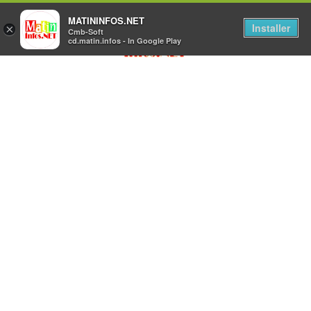
MATININFOS.NET
Installer
×
Cmb-Soft
cd.matin.infos - In Google Play