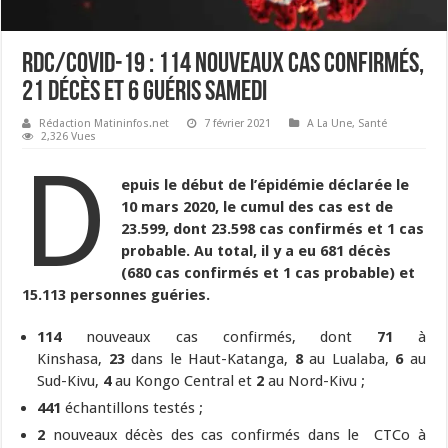
RDC/Covid-19 : 114 nouveaux cas confirmés,
21 décès et 6 guéris samedi
Rédaction Matininfos.net
7 février 2021
A La Une
,
Santé
2,326 Vues
D
epuis le début de l’épidémie déclarée le
10 mars 2020, le cumul des cas est de
23.599, dont 23.598 cas confirmés et 1 cas
probable. Au total, il y a eu 681 décès
(680 cas confirmés et 1 cas probable) et
15.113 personnes guéries.
114
nouveaux cas confirmés, dont
71
à
Kinshasa,
23
dans le Haut-Katanga,
8
au Lualaba,
6
au
Sud-Kivu,
4
au Kongo Central et
2
au Nord-Kivu ;
441
échantillons testés ;
2
nouveaux décès des cas confirmés dans le CTCo à