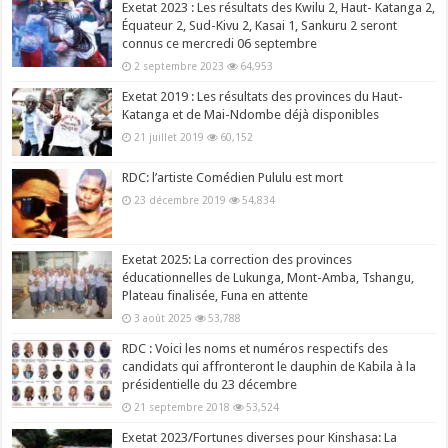
Exetat 2023 : Les résultats des Kwilu 2, Haut- Katanga 2,
Équateur 2, Sud-Kivu 2, Kasai 1, Sankuru 2 seront
connus ce mercredi 06 septembre
2 septembre 2023
64,953
Exetat 2019 : Les résultats des provinces du Haut-
Katanga et de Mai-Ndombe déjà disponibles
21 juillet 2019
60,152
RDC: l’artiste Comédien Pululu est mort
23 décembre 2019
54,834
Exetat 2025: La correction des provinces
éducationnelles de Lukunga, Mont-Amba, Tshangu,
Plateau finalisée, Funa en attente
3 août 2025
53,788
RDC : Voici les noms et numéros respectifs des
candidats qui affronteront le dauphin de Kabila à la
présidentielle du 23 décembre
21 septembre 2018
53,524
Exetat 2023/Fortunes diverses pour Kinshasa: La