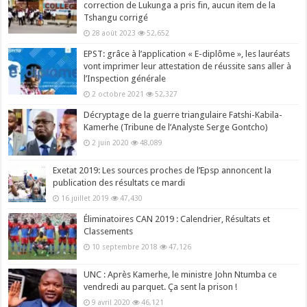
correction de Lukunga a pris fin, aucun item de la
Tshangu corrigé
28 août 2023
52,652
EPST: grâce à l’application « E-diplôme », les lauréats
vont imprimer leur attestation de réussite sans aller à
l’Inspection générale
2 octobre 2021
52,327
Décryptage de la guerre triangulaire Fatshi-Kabila-
Kamerhe (Tribune de l’Analyste Serge Gontcho)
2 juin 2020
48,089
Exetat 2019: Les sources proches de l’Epsp annoncent la
publication des résultats ce mardi
16 juillet 2019
47,430
Éliminatoires CAN 2019 : Calendrier, Résultats et
Classements
10 septembre 2018
47,126
UNC : Après Kamerhe, le ministre John Ntumba ce
vendredi au parquet. Ça sent la prison !
9 avril 2020
46,121