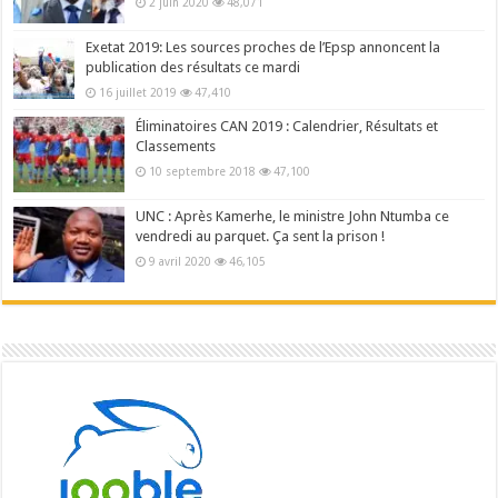
2 juin 2020
48,071
Exetat 2019: Les sources proches de l’Epsp annoncent la
publication des résultats ce mardi
16 juillet 2019
47,410
Éliminatoires CAN 2019 : Calendrier, Résultats et
Classements
10 septembre 2018
47,100
UNC : Après Kamerhe, le ministre John Ntumba ce
vendredi au parquet. Ça sent la prison !
9 avril 2020
46,105