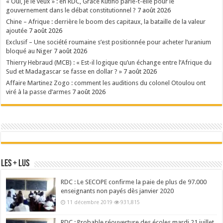
« Oui, je le veux » : en RDC, Grâce Kutino parle-t-elle pour le
gouvernement dans le débat constitutionnel ?
7 août 2026
Chine – Afrique : derrière le boom des capitaux, la bataille de la valeur
ajoutée
7 août 2026
Exclusif – Une société roumaine s’est positionnée pour acheter l’uranium
bloqué au Niger
7 août 2026
Thierry Hebraud (MCB) : « Est-il logique qu’un échange entre l’Afrique du
Sud et Madagascar se fasse en dollar ? »
7 août 2026
Affaire Martinez Zogo : comment les auditions du colonel Otoulou ont
viré à la passe d’armes
7 août 2026
Les + Lus
RDC : Le SECOPE confirme la paie de plus de 97.000
enseignants non payés dès janvier 2020
11 décembre 2019
931,815
RDC : Probable réouverture des écoles mardi 21 juillet