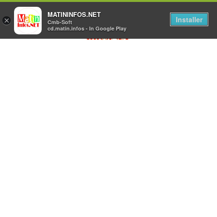
MATININFOS.NET
Installer
×
Cmb-Soft
cd.matin.infos - In Google Play