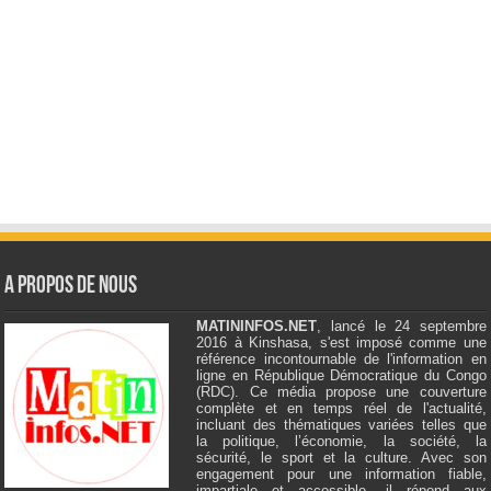
A Propos de Nous
MATININFOS.NET
, lancé le 24 septembre
2016 à Kinshasa, s'est imposé comme une
référence incontournable de l'information en
ligne en République Démocratique du Congo
(RDC). Ce média propose une couverture
complète et en temps réel de l'actualité,
incluant des thématiques variées telles que
la politique, l’économie, la société, la
sécurité, le sport et la culture. Avec son
engagement pour une information fiable,
impartiale et accessible, il répond aux