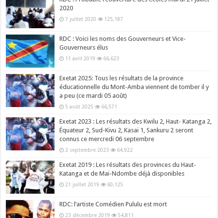
2020
7 juillet 2020
125,187
RDC : Voici les noms des Gouverneurs et Vice-
Gouverneurs élus
11 avril 2019
66,623
Exetat 2025: Tous les résultats de la province
éducationnelle du Mont-Amba viennent de tomber il y
a peu (ce mardi 05 août)
5 août 2025
66,571
Exetat 2023 : Les résultats des Kwilu 2, Haut- Katanga 2,
Équateur 2, Sud-Kivu 2, Kasai 1, Sankuru 2 seront
connus ce mercredi 06 septembre
2 septembre 2023
64,922
Exetat 2019 : Les résultats des provinces du Haut-
Katanga et de Mai-Ndombe déjà disponibles
21 juillet 2019
60,125
RDC: l’artiste Comédien Pululu est mort
23 décembre 2019
54,811