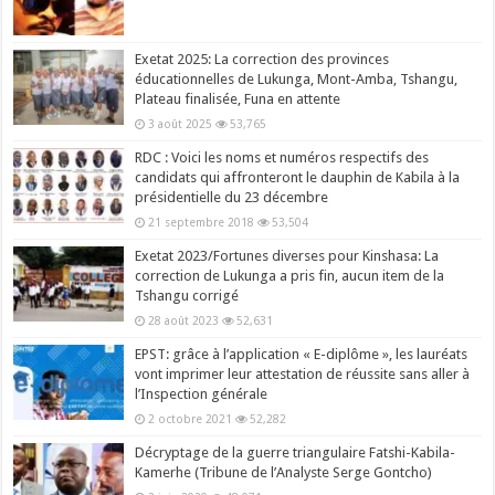
Exetat 2025: La correction des provinces
éducationnelles de Lukunga, Mont-Amba, Tshangu,
Plateau finalisée, Funa en attente
3 août 2025
53,765
RDC : Voici les noms et numéros respectifs des
candidats qui affronteront le dauphin de Kabila à la
présidentielle du 23 décembre
21 septembre 2018
53,504
Exetat 2023/Fortunes diverses pour Kinshasa: La
correction de Lukunga a pris fin, aucun item de la
Tshangu corrigé
28 août 2023
52,631
EPST: grâce à l’application « E-diplôme », les lauréats
vont imprimer leur attestation de réussite sans aller à
l’Inspection générale
2 octobre 2021
52,282
Décryptage de la guerre triangulaire Fatshi-Kabila-
Kamerhe (Tribune de l’Analyste Serge Gontcho)