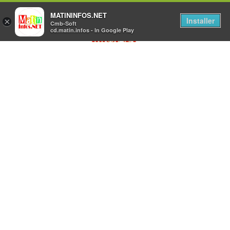
MATININFOS.NET
Installer
×
Cmb-Soft
cd.matin.infos - In Google Play