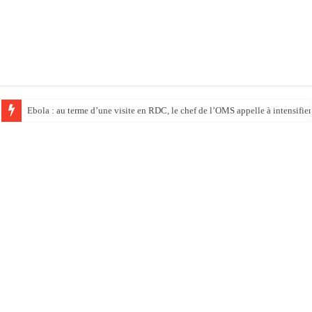
Ebola : au terme d’une visite en RDC, le chef de l’OMS appelle à intensifier 