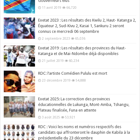
Gouverneurs élus
11 avril 2019
66,720
Exetat 2023 : Les résultats des Kwilu 2, Haut- Katanga 2,
Équateur 2, Sud-Kivu 2, Kasai 1, Sankuru 2 seront
connus ce mercredi 06 septembre
2 septembre 2023
65,036
Exetat 2019 : Les résultats des provinces du Haut-
Katanga et de Mai-Ndombe déjà disponibles
21 juillet 2019
60,234
RDC: l’artiste Comédien Pululu est mort
23 décembre 2019
54,888
Exetat 2025: La correction des provinces
éducationnelles de Lukunga, Mont-Amba, Tshangu,
Plateau finalisée, Funa en attente
3 août 2025
53,921
RDC : Voici les noms et numéros respectifs des
candidats qui affronteront le dauphin de Kabila à la
présidentielle du 23 décembre