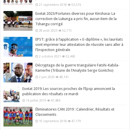
21 septembre 2018
53,576
Exetat 2023/Fortunes diverses pour Kinshasa: La
correction de Lukunga a pris fin, aucun item de la
Tshangu corrigé
28 août 2023
52,715
EPST: grâce à l’application « E-diplôme », les lauréats
vont imprimer leur attestation de réussite sans aller à
l’Inspection générale
2 octobre 2021
52,460
Décryptage de la guerre triangulaire Fatshi-Kabila-
Kamerhe (Tribune de l’Analyste Serge Gontcho)
2 juin 2020
48,141
Exetat 2019: Les sources proches de l’Epsp annoncent la
publication des résultats ce mardi
16 juillet 2019
47,486
Éliminatoires CAN 2019 : Calendrier, Résultats et
Classements
10 septembre 2018
47,179