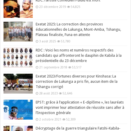
RDC: l’artiste Comédien Pululu est mort
23 décembre 2019
54,825
Exetat 2025: La correction des provinces
éducationnelles de Lukunga, Mont-Amba, Tshangu,
Plateau finalisée, Funa en attente
3 août 2025
53,780
RDC : Voici les noms et numéros respectifs des
candidats qui affronteront le dauphin de Kabila à la
présidentielle du 23 décembre
21 septembre 2018
53,517
Exetat 2023/Fortunes diverses pour Kinshasa: La
correction de Lukunga a pris fin, aucun item de la
Tshangu corrigé
28 août 2023
52,646
EPST: grâce à l’application « E-diplôme », les lauréats
vont imprimer leur attestation de réussite sans aller à
l’Inspection générale
2 octobre 2021
52,309
Décryptage de la guerre triangulaire Fatshi-Kabila-