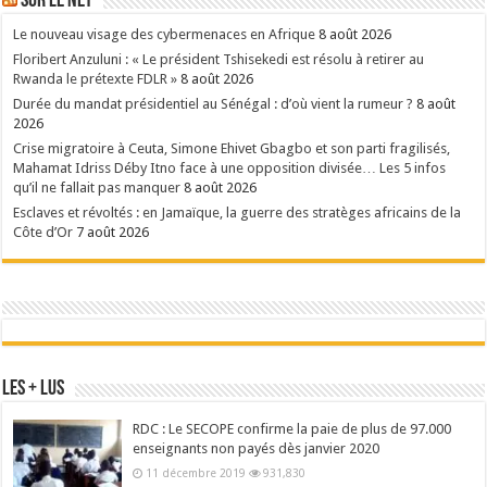
Sur le Net
Le nouveau visage des cybermenaces en Afrique
8 août 2026
Floribert Anzuluni : « Le président Tshisekedi est résolu à retirer au
Rwanda le prétexte FDLR »
8 août 2026
Durée du mandat présidentiel au Sénégal : d’où vient la rumeur ?
8 août
2026
Crise migratoire à Ceuta, Simone Ehivet Gbagbo et son parti fragilisés,
Mahamat Idriss Déby Itno face à une opposition divisée… Les 5 infos
qu’il ne fallait pas manquer
8 août 2026
Esclaves et révoltés : en Jamaïque, la guerre des stratèges africains de la
Côte d’Or
7 août 2026
Les + Lus
RDC : Le SECOPE confirme la paie de plus de 97.000
enseignants non payés dès janvier 2020
11 décembre 2019
931,830