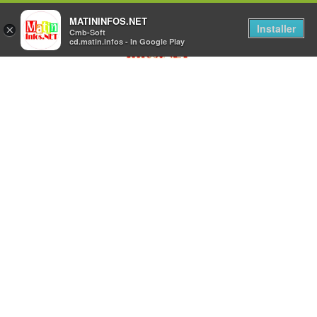
MATININFOS.NET
Installer
×
Cmb-Soft
cd.matin.infos - In Google Play