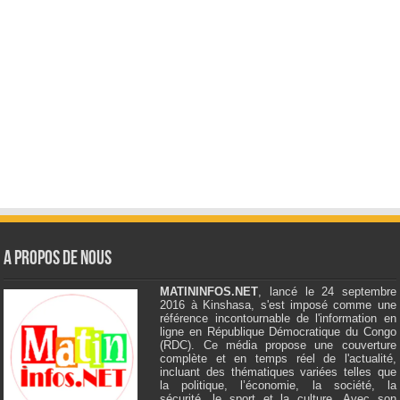
A Propos de Nous
MATININFOS.NET
, lancé le 24 septembre
2016 à Kinshasa, s'est imposé comme une
référence incontournable de l'information en
ligne en République Démocratique du Congo
(RDC). Ce média propose une couverture
complète et en temps réel de l'actualité,
incluant des thématiques variées telles que
la politique, l’économie, la société, la
sécurité, le sport et la culture. Avec son