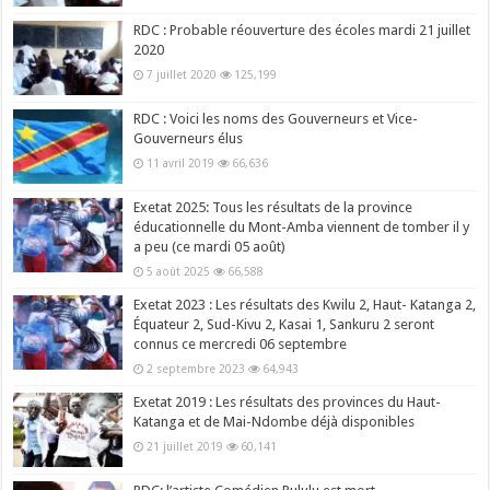
RDC : Probable réouverture des écoles mardi 21 juillet
2020
7 juillet 2020
125,199
RDC : Voici les noms des Gouverneurs et Vice-
Gouverneurs élus
11 avril 2019
66,636
Exetat 2025: Tous les résultats de la province
éducationnelle du Mont-Amba viennent de tomber il y
a peu (ce mardi 05 août)
5 août 2025
66,588
Exetat 2023 : Les résultats des Kwilu 2, Haut- Katanga 2,
Équateur 2, Sud-Kivu 2, Kasai 1, Sankuru 2 seront
connus ce mercredi 06 septembre
2 septembre 2023
64,943
Exetat 2019 : Les résultats des provinces du Haut-
Katanga et de Mai-Ndombe déjà disponibles
21 juillet 2019
60,141