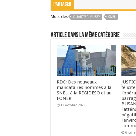
Partager
Mots-clés
QUARTIER MUSEY
SNEL
Article dans la même catégorie
RDC: Des nouveaux
JUSTIC
mandataires nommés à la
félicit
SNEL, à la REGIDESO et au
l’opéra
FONER
barrag
BUSANG
11 octobre 2022
l’attén
négatif
l’envi
commun
6 juill