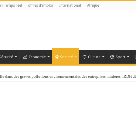
en Temps réel
offres d’emploi
International
Afrique
Sécurité
Economie
Societé
Culture
Sport
ans des graves pollutions environnementales des entreprises minières, IRDH d
chef de l’OMS appelle à intensifier la riposte