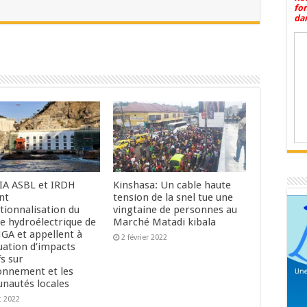
fo
dan
IA ASBL et IRDH
Kinshasa: Un cable haute
ent
tension de la snel tue une
tionnalisation du
vingtaine de personnes au
e hydroélectrique de
Marché Matadi kibala
A et appellent à
2 février 2022
uation d’impacts
s sur
ronnement et les
autés locales
et 2022