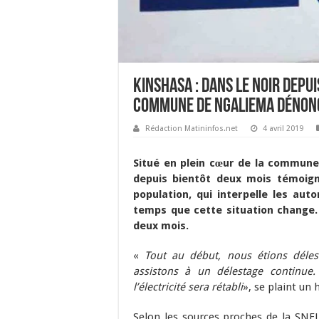
Kinshasa : Dans le noir depu
commune de Ngaliema dénonc
Rédaction Matininfos.net
4 avril 2019
Situé en plein cœur de la commune 
depuis bientôt deux mois témoig
population, qui interpelle les autor
temps que cette situation change. 
deux mois.
«
Tout au début, nous étions déle
assistons à un délestage contin
l’électricité sera rétabli
», se plaint un 
Selon les sources proches de la SNEL