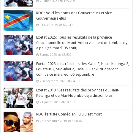
7 juillet 2020
125,209
RDC : Voici les noms des Gouverneurs et Vice-
Gouverneurs élus
11 avril 2019
66,649
Exetat 2025: Tous les résultats de la province
éducationnelle du Mont-Amba viennent de tomber il y
a peu (ce mardi 05 août)
5 août 2025
66,607
Exetat 2023 : Les résultats des Kwilu 2, Haut- Katanga 2,
Équateur 2, Sud-Kivu 2, Kasai 1, Sankuru 2 seront
connus ce mercredi 06 septembre
2 septembre 2023
64,956
Exetat 2019 : Les résultats des provinces du Haut-
Katanga et de Mai-Ndombe déjà disponibles
21 juillet 2019
60,157
RDC: l’artiste Comédien Pululu est mort
23 décembre 2019
54,836