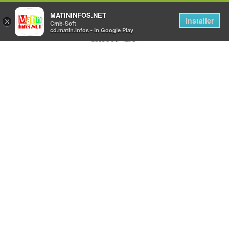
MATININFOS.NET
Installer
×
Cmb-Soft
cd.matin.infos - In Google Play