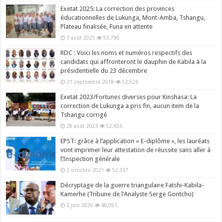
Exetat 2025: La correction des provinces
éducationnelles de Lukunga, Mont-Amba, Tshangu,
Plateau finalisée, Funa en attente
3 août 2025
53,790
RDC : Voici les noms et numéros respectifs des
candidats qui affronteront le dauphin de Kabila à la
présidentielle du 23 décembre
21 septembre 2018
53,526
Exetat 2023/Fortunes diverses pour Kinshasa: La
correction de Lukunga a pris fin, aucun item de la
Tshangu corrigé
28 août 2023
52,656
EPST: grâce à l’application « E-diplôme », les lauréats
vont imprimer leur attestation de réussite sans aller à
l’Inspection générale
2 octobre 2021
52,337
Décryptage de la guerre triangulaire Fatshi-Kabila-
Kamerhe (Tribune de l’Analyste Serge Gontcho)
2 juin 2020
48,091