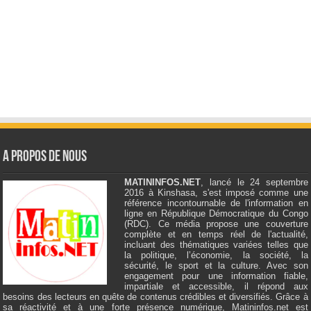
A Propos de Nous
MATININFOS.NET
, lancé le 24 septembre
2016 à Kinshasa, s'est imposé comme une
référence incontournable de l'information en
ligne en République Démocratique du Congo
(RDC). Ce média propose une couverture
complète et en temps réel de l'actualité,
incluant des thématiques variées telles que
la politique, l’économie, la société, la
sécurité, le sport et la culture. Avec son
engagement pour une information fiable,
impartiale et accessible, il répond aux
besoins des lecteurs en quête de contenus crédibles et diversifiés. Grâce à
sa réactivité et à une forte présence numérique, Matininfos.net est