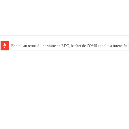
Ebola : au terme d’une visite en RDC, le chef de l’OMS appelle à intensifier 