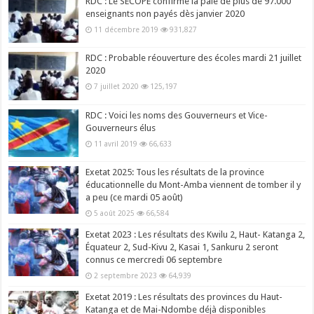
RDC : Le SECOPE confirme la paie de plus de 97.000
enseignants non payés dès janvier 2020
11 décembre 2019
931,827
RDC : Probable réouverture des écoles mardi 21 juillet
2020
7 juillet 2020
125,197
RDC : Voici les noms des Gouverneurs et Vice-
Gouverneurs élus
11 avril 2019
66,633
Exetat 2025: Tous les résultats de la province
éducationnelle du Mont-Amba viennent de tomber il y
a peu (ce mardi 05 août)
5 août 2025
66,584
Exetat 2023 : Les résultats des Kwilu 2, Haut- Katanga 2,
Équateur 2, Sud-Kivu 2, Kasai 1, Sankuru 2 seront
connus ce mercredi 06 septembre
2 septembre 2023
64,939
Exetat 2019 : Les résultats des provinces du Haut-
Katanga et de Mai-Ndombe déjà disponibles