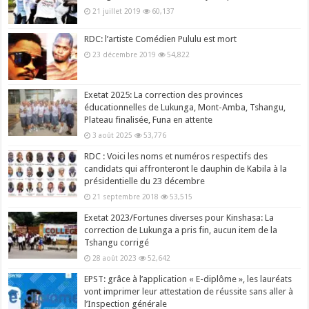
21 juillet 2019
60,137
RDC: l’artiste Comédien Pululu est mort
23 décembre 2019
54,822
Exetat 2025: La correction des provinces
éducationnelles de Lukunga, Mont-Amba, Tshangu,
Plateau finalisée, Funa en attente
3 août 2025
53,776
RDC : Voici les noms et numéros respectifs des
candidats qui affronteront le dauphin de Kabila à la
présidentielle du 23 décembre
21 septembre 2018
53,515
Exetat 2023/Fortunes diverses pour Kinshasa: La
correction de Lukunga a pris fin, aucun item de la
Tshangu corrigé
28 août 2023
52,642
EPST: grâce à l’application « E-diplôme », les lauréats
vont imprimer leur attestation de réussite sans aller à
l’Inspection générale