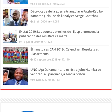
2 octobre 2021
52,303
Décryptage de la guerre triangulaire Fatshi-Kabila-
Kamerhe (Tribune de l’Analyste Serge Gontcho)
2 juin 2020
48,081
Exetat 2019: Les sources proches de l’Epsp annoncent la
publication des résultats ce mardi
16 juillet 2019
47,422
Éliminatoires CAN 2019 : Calendrier, Résultats et
Classements
10 septembre 2018
47,110
UNC : Après Kamerhe, le ministre John Ntumba ce
vendredi au parquet. Ça sent la prison !
9 avril 2020
46,113