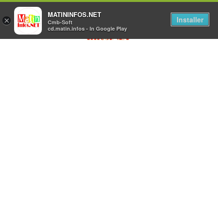
MATININFOS.NET
Installer
×
Cmb-Soft
cd.matin.infos - In Google Play