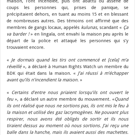
maison, l’ont incendiée, puis ont abattu ou assené de
coups les personnes qui, prises de panique, se
précipitaient dehors, en tuant au moins 15 et en blessant
de nombreuses autres. Des témoins ont affirmé que des
membres de gangs locaux, appelés
kulunas
, scandant «
Ça
va barder !
» en lingala, ont envahi la maison peu après le
départ de la police et attaqué les personnes qui s’y
trouvaient encore.
«
Je dormais quand les tirs ont commencé et [cela] m’a
réveillé
», a déclaré à Human Rights Watch un membre du
BDK qui était dans la maison. «
J’ai réussi à m’échapper
avant qu’ils n’incendient la maison.
»
«
Certains d’entre nous priaient lorsqu’ils ont ouvert le
feu
», a déclaré un autre membre du mouvement. «
Quand
ils ont réalisé que nous ne sortions pas, ils ont mis le feu à
la maison et utilisé des gaz lacrymogènes. Ne pouvant plus
respirer, nous avons été obligés de sortir et ils nous
tiraient dessus au moment où nous sortions. J’ai reçu une
balle dans la hanche, mais ils avaient aussi des machettes.