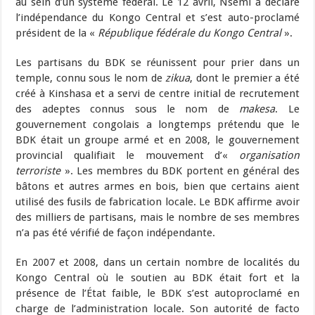
au sein d’un système fédéral. Le 12 avril, Nsemi a déclaré
l’indépendance du Kongo Central et s’est auto-proclamé
président de la «
République fédérale du Kongo Central
».
Les partisans du BDK se réunissent pour prier dans un
temple, connu sous le nom de
zikua
, dont le premier a été
créé à Kinshasa et a servi de centre initial de recrutement
des adeptes connus sous le nom de
makesa
. Le
gouvernement congolais a longtemps prétendu que le
BDK était un groupe armé et en 2008, le gouvernement
provincial qualifiait le mouvement d’«
organisation
terroriste
». Les membres du BDK portent en général des
bâtons et autres armes en bois, bien que certains aient
utilisé des fusils de fabrication locale. Le BDK affirme avoir
des milliers de partisans, mais le nombre de ses membres
n’a pas été vérifié de façon indépendante.
En 2007 et 2008, dans un certain nombre de localités du
Kongo Central où le soutien au BDK était fort et la
présence de l’État faible, le BDK s’est autoproclamé en
charge de l’administration locale. Son autorité de facto