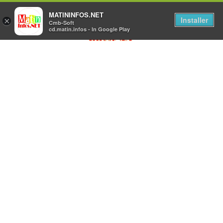
MATININFOS.NET
Installer
×
Cmb-Soft
cd.matin.infos - In Google Play