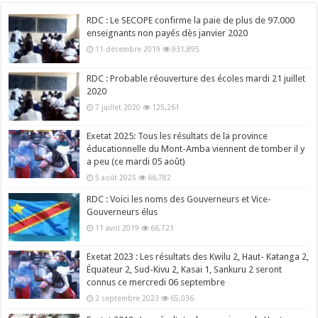
RDC : Le SECOPE confirme la paie de plus de 97.000
enseignants non payés dès janvier 2020
11 décembre 2019
931,895
RDC : Probable réouverture des écoles mardi 21 juillet
2020
7 juillet 2020
125,261
Exetat 2025: Tous les résultats de la province
éducationnelle du Mont-Amba viennent de tomber il y
a peu (ce mardi 05 août)
5 août 2025
66,782
RDC : Voici les noms des Gouverneurs et Vice-
Gouverneurs élus
11 avril 2019
66,721
Exetat 2023 : Les résultats des Kwilu 2, Haut- Katanga 2,
Équateur 2, Sud-Kivu 2, Kasai 1, Sankuru 2 seront
connus ce mercredi 06 septembre
2 septembre 2023
65,036