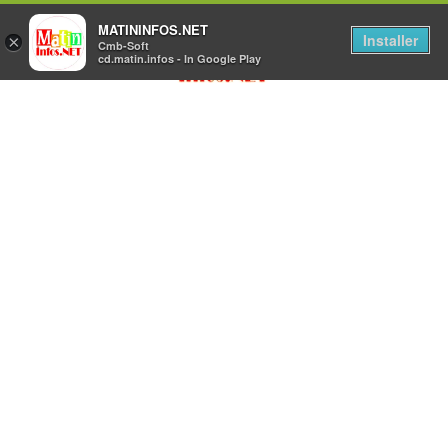
MATININFOS.NET
Installer
×
Cmb-Soft
cd.matin.infos - In Google Play