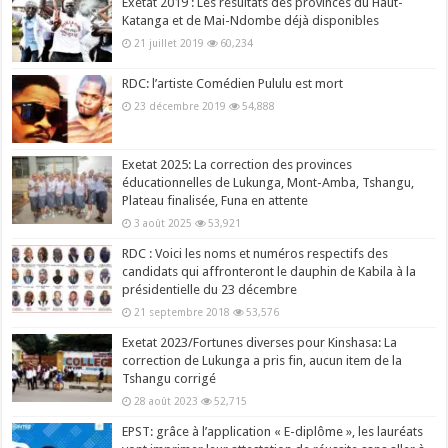
Exetat 2019 : Les résultats des provinces du Haut-
Katanga et de Mai-Ndombe déjà disponibles
21 juillet 2019
60,234
RDC: l’artiste Comédien Pululu est mort
23 décembre 2019
54,888
Exetat 2025: La correction des provinces
éducationnelles de Lukunga, Mont-Amba, Tshangu,
Plateau finalisée, Funa en attente
3 août 2025
53,921
RDC : Voici les noms et numéros respectifs des
candidats qui affronteront le dauphin de Kabila à la
présidentielle du 23 décembre
21 septembre 2018
53,576
Exetat 2023/Fortunes diverses pour Kinshasa: La
correction de Lukunga a pris fin, aucun item de la
Tshangu corrigé
28 août 2023
52,715
EPST: grâce à l’application « E-diplôme », les lauréats