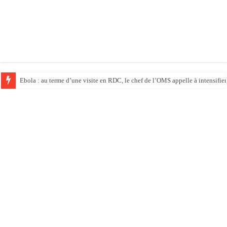
Ebola : au terme d’une visite en RDC, le chef de l’OMS appelle à intensifier 