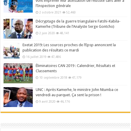
vont imprimer leur attestation de réussite sans aller à
l’Inspection générale
2 octobre 2021
52,460
Décryptage de la guerre triangulaire Fatshi-Kabila-
Kamerhe (Tribune de l’Analyste Serge Gontcho)
2 juin 2020
48,141
Exetat 2019: Les sources proches de l’Epsp annoncent la
publication des résultats ce mardi
16 juillet 2019
47,486
Éliminatoires CAN 2019 : Calendrier, Résultats et
Classements
10 septembre 2018
47,179
UNC : Après Kamerhe, le ministre John Ntumba ce
vendredi au parquet. Ça sent la prison !
9 avril 2020
46,176