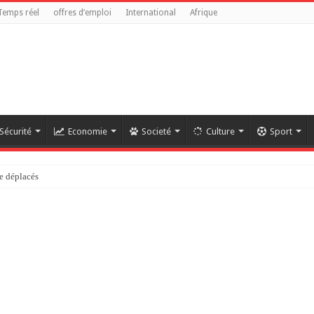
Temps réel
offres d’emploi
International
Afrique
Sécurité
Economie
Societé
Culture
Sport
e déplacés
référendaire reste anticonstitutionnelle »