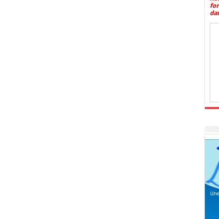
fo
dan