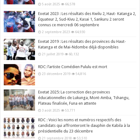
5 août 2025
66,578
Exetat 2023 : Les résultats des Kwilu 2, Haut- Katanga 2,
Équateur 2, Sud-Kivu 2, Kasai 1, Sankuru 2 seront
connus ce mercredi 06 septembre
2 septembre 2023
64,930
Exetat 2019 : Les résultats des provinces du Haut-
Katanga et de Mai-Ndombe déjà disponibles
21 juillet 2019
60,132
RDC: l’artiste Comédien Pululu est mort
23 décembre 2019
54,816
Exetat 2025: La correction des provinces
éducationnelles de Lukunga, Mont-Amba, Tshangu,
Plateau finalisée, Funa en attente
3 août 2025
53,771
RDC : Voici les noms et numéros respectifs des
candidats qui affronteront le dauphin de Kabila à la
présidentielle du 23 décembre
21 septembre 2018
53,510