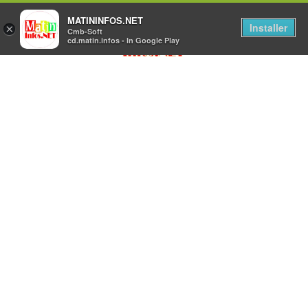
MATININFOS.NET
Installer
×
Cmb-Soft
cd.matin.infos - In Google Play