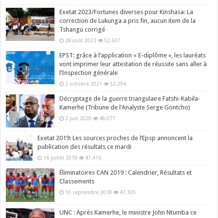
Exetat 2023/Fortunes diverses pour Kinshasa: La
correction de Lukunga a pris fin, aucun item de la
Tshangu corrigé
28 août 2023
52,637
EPST: grâce à l’application « E-diplôme », les lauréats
vont imprimer leur attestation de réussite sans aller à
l’Inspection générale
2 octobre 2021
52,294
Décryptage de la guerre triangulaire Fatshi-Kabila-
Kamerhe (Tribune de l’Analyste Serge Gontcho)
2 juin 2020
48,077
Exetat 2019: Les sources proches de l’Epsp annoncent la
publication des résultats ce mardi
16 juillet 2019
47,416
Éliminatoires CAN 2019 : Calendrier, Résultats et
Classements
10 septembre 2018
47,105
UNC : Après Kamerhe, le ministre John Ntumba ce