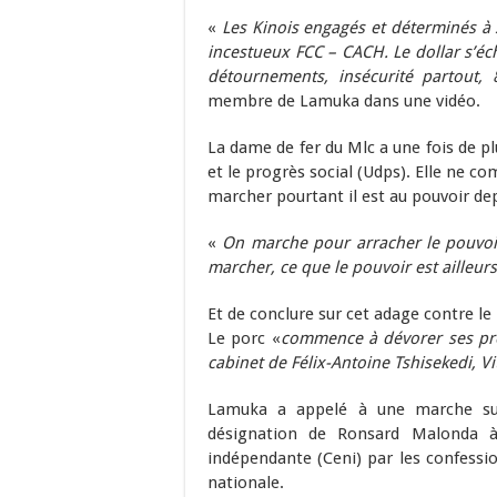
«
Les Kinois engagés et déterminés à s
incestueux FCC – CACH. Le dollar s’éc
détournements, insécurité partout, 
membre de Lamuka dans une vidéo.
La dame de fer du Mlc a une fois de pl
et le progrès social (Udps). Elle ne c
marcher pourtant il est au pouvoir dep
«
On marche pour arracher le pouvoi
marcher, ce que le pouvoir est ailleurs
Et de conclure sur cet adage contre le 
Le porc «
commence à dévorer ses prop
cabinet de Félix-Antoine Tshisekedi, Vi
Lamuka a appelé à une marche sur 
désignation de Ronsard Malonda à
indépendante (Ceni) par les confessi
nationale.