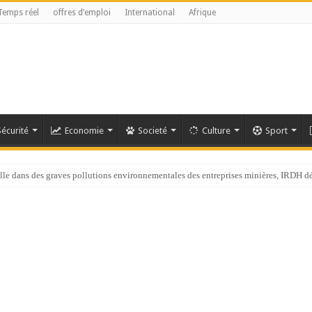
Temps réel
offres d’emploi
International
Afrique
Sécurité
Economie
Societé
Culture
Sport
chef de l’OMS appelle à intensifier la riposte