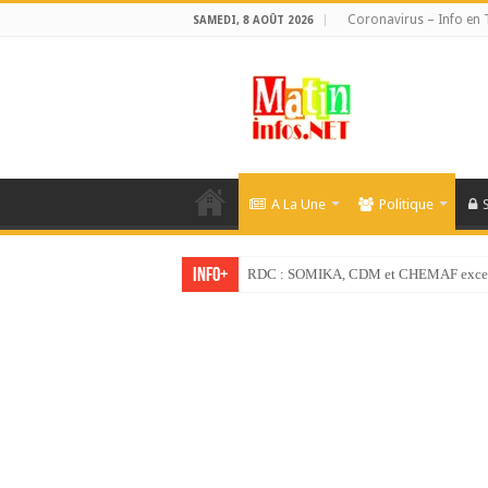
Coronavirus – Info en 
SAMEDI, 8 AOÛT 2026
A La Une
Politique
Info+
Ebola : au terme d’une visite en RDC, le 