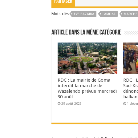
Partager
Mots-clés
EVE BAZAIBA
LAMUKA
MARCHE
Article dans la même catégorie
RDC : La mairie de Goma
RDC : L
interdit la marche de
Sud-Ki
Wazalendo prévue mercredi
dénonc
30 août
balkan
29 août 2023
1 déce