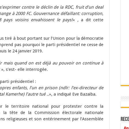
’exprimer contre le déclin de la RDC, fruit d’un deal
hange à 2000 FC. Gouvernance défaillant: corruption,
8 pays voisins envahissent le pays!
« , a dit cette
us tiré à bout portant sur l’Union pour la démocratie
omprend pas pourquoi le parti présidentiel ne cesse de
uis le 24 janvier 2019.
r mais quand on est déjà au pouvoir on continue à
», s’est- elle interrogée.
parti présidentiel :
res enfants, l’un en prison (ndlr: l’ex-directeur de
tal Kamerhe) l’autre tué ..
», a indiqué Eve Bazaïba.
le territoire national pour protester contre la
 la tête de la Commission électorale nationale
ons religieuses et son entérinement par l’Assemblée
Rece
Re