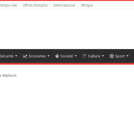
Temps réel
offres d’emploi
International
Afrique
Sécurité
Economie
Societé
Culture
Sport
e déplacés
référendaire reste anticonstitutionnelle »