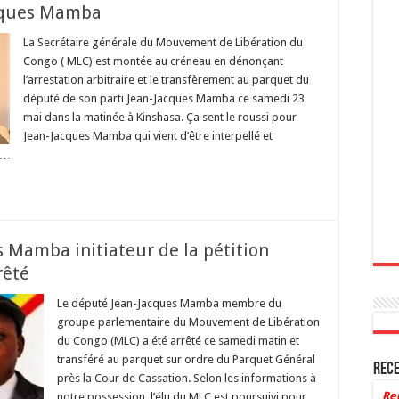
cques Mamba
La Secrétaire générale du Mouvement de Libération du
Congo ( MLC) est montée au créneau en dénonçant
l’arrestation arbitraire et le transfèrement au parquet du
député de son parti Jean-Jacques Mamba ce samedi 23
mai dans la matinée à Kinshasa. Ça sent le roussi pour
Jean-Jacques Mamba qui vient d’être interpellé et
e …
s Mamba initiateur de la pétition
rêté
Le député Jean-Jacques Mamba membre du
groupe parlementaire du Mouvement de Libération
du Congo (MLC) a été arrêté ce samedi matin et
transféré au parquet sur ordre du Parquet Général
Rece
près la Cour de Cassation. Selon les informations à
Re
notre possession, l’élu du MLC est poursuivi pour