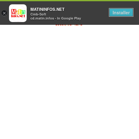
MATININFOS.NET
Installer
×
Cmb-Soft
cd.matin.infos - In Google Play