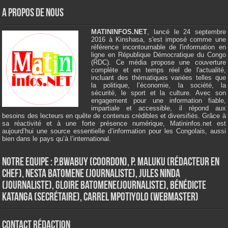
A Propos de Nous
MATININFOS.NET
, lancé le 24 septembre
2016 à Kinshasa, s'est imposé comme une
référence incontournable de l'information en
ligne en République Démocratique du Congo
(RDC). Ce média propose une couverture
complète et en temps réel de l'actualité,
incluant des thématiques variées telles que
la politique, l’économie, la société, la
sécurité, le sport et la culture. Avec son
engagement pour une information fiable,
impartiale et accessible, il répond aux
besoins des lecteurs en quête de contenus crédibles et diversifiés. Grâce à
sa réactivité et à une forte présence numérique, Matininfos.net est
aujourd’hui une source essentielle d’information pour les Congolais, aussi
bien dans le pays qu’à l’international.
Notre Equipe : P.Bwabuy (Coordon), P. Maluku (Rédacteur en
Chef), Nesta Batomene (Journaliste), Jules Ninda
(Journaliste), Gloire Batomene(Journaliste), Bénédicte
Katanga (Secrétaire), Carrel Mpotiyolo (Webmaster)
Contact Rédaction