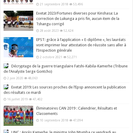
21 septembre 2018
53,496
Exetat 2023/Fortunes diverses pour Kinshasa: La
correction de Lukunga a pris fin, aucun item de la
Tshangu corrigé
28 août 2023
52,624
EPST: grâce à l’application « E-diplôme », les lauréats
vont imprimer leur attestation de réussite sans aller à
l’Inspection générale
2 octobre 2021
52,271
Décryptage de la guerre triangulaire Fatshi-Kabila-Kamerhe (Tribune
de l’Analyste Serge Gontcho)
2 juin 2020
48,063
Exetat 2019: Les sources proches de l’Epsp annoncent la publication
des résultats ce mardi
16 juillet 2019
47,402
Éliminatoires CAN 2019 : Calendrier, Résultats et
Classements
10 septembre 2018
47,094
UNC : Après Kamerhe, le ministre John Ntumba ce vendredi au