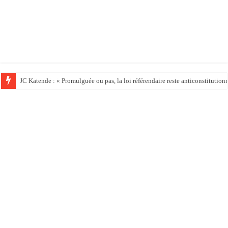
JC Katende : « Promulguée ou pas, la loi référendaire reste anticonstitution