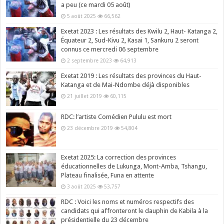
a peu (ce mardi 05 août)
5 août 2025
66,562
Exetat 2023 : Les résultats des Kwilu 2, Haut- Katanga 2,
Équateur 2, Sud-Kivu 2, Kasai 1, Sankuru 2 seront
connus ce mercredi 06 septembre
2 septembre 2023
64,913
Exetat 2019 : Les résultats des provinces du Haut-
Katanga et de Mai-Ndombe déjà disponibles
21 juillet 2019
60,115
RDC: l’artiste Comédien Pululu est mort
23 décembre 2019
54,804
Exetat 2025: La correction des provinces
éducationnelles de Lukunga, Mont-Amba, Tshangu,
Plateau finalisée, Funa en attente
3 août 2025
53,757
RDC : Voici les noms et numéros respectifs des
candidats qui affronteront le dauphin de Kabila à la
présidentielle du 23 décembre