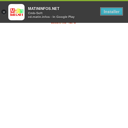
MATININFOS.NET
Installer
×
Cmb-Soft
cd.matin.infos - In Google Play