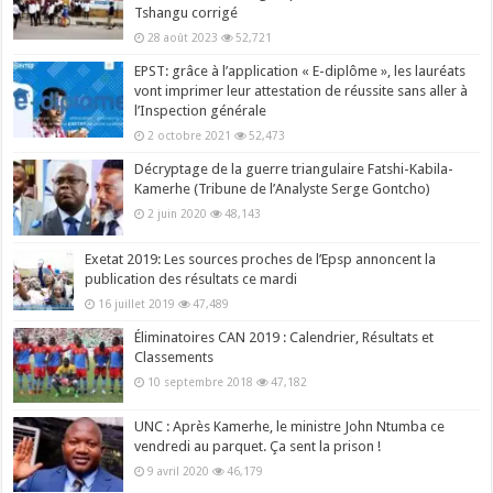
Tshangu corrigé
28 août 2023
52,721
EPST: grâce à l’application « E-diplôme », les lauréats
vont imprimer leur attestation de réussite sans aller à
l’Inspection générale
2 octobre 2021
52,473
Décryptage de la guerre triangulaire Fatshi-Kabila-
Kamerhe (Tribune de l’Analyste Serge Gontcho)
2 juin 2020
48,143
Exetat 2019: Les sources proches de l’Epsp annoncent la
publication des résultats ce mardi
16 juillet 2019
47,489
Éliminatoires CAN 2019 : Calendrier, Résultats et
Classements
10 septembre 2018
47,182
UNC : Après Kamerhe, le ministre John Ntumba ce
vendredi au parquet. Ça sent la prison !
9 avril 2020
46,179