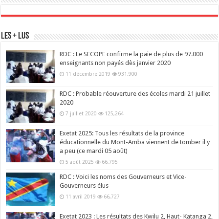
Les + Lus
RDC : Le SECOPE confirme la paie de plus de 97.000
enseignants non payés dès janvier 2020
11 décembre 2019
931,900
RDC : Probable réouverture des écoles mardi 21 juillet
2020
7 juillet 2020
125,264
Exetat 2025: Tous les résultats de la province
éducationnelle du Mont-Amba viennent de tomber il y
a peu (ce mardi 05 août)
5 août 2025
66,795
RDC : Voici les noms des Gouverneurs et Vice-
Gouverneurs élus
11 avril 2019
66,727
Exetat 2023 : Les résultats des Kwilu 2, Haut- Katanga 2,