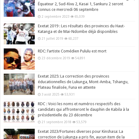
Équateur 2, Sud-Kivu 2, Kasai 1, Sankuru 2 seront
connus ce mercredi 06 septembre
2 septembre 2023
65,039
Exetat 2019 : Les résultats des provinces du Haut-
Katanga et de Mai-Ndombe déjà disponibles
21 juillet 2019
60,237
RDC: l’artiste Comédien Pululu est mort
23 décembre 2019
54,891
Exetat 2025: La correction des provinces
éducationnelles de Lukunga, Mont-Amba, Tshangu,
Plateau finalisée, Funa en attente
3 août 2025
53,931
RDC : Voici les noms et numéros respectifs des
candidats qui affronteront le dauphin de Kabila à la
présidentielle du 23 décembre
21 septembre 2018
53,579
Exetat 2023/Fortunes diverses pour Kinshasa: La
correction de Lukunga a pris fin, aucun item de la