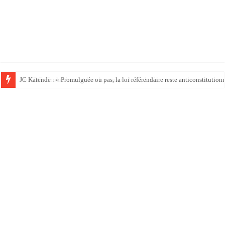
JC Katende : « Promulguée ou pas, la loi référendaire reste anticonstitution