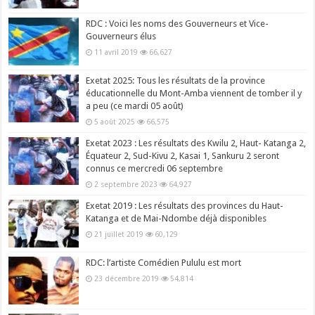
RDC : Voici les noms des Gouverneurs et Vice-
Gouverneurs élus
11 avril 2019
66,627
Exetat 2025: Tous les résultats de la province
éducationnelle du Mont-Amba viennent de tomber il y
a peu (ce mardi 05 août)
5 août 2025
66,575
Exetat 2023 : Les résultats des Kwilu 2, Haut- Katanga 2,
Équateur 2, Sud-Kivu 2, Kasai 1, Sankuru 2 seront
connus ce mercredi 06 septembre
2 septembre 2023
64,927
Exetat 2019 : Les résultats des provinces du Haut-
Katanga et de Mai-Ndombe déjà disponibles
21 juillet 2019
60,129
RDC: l’artiste Comédien Pululu est mort
23 décembre 2019
54,814