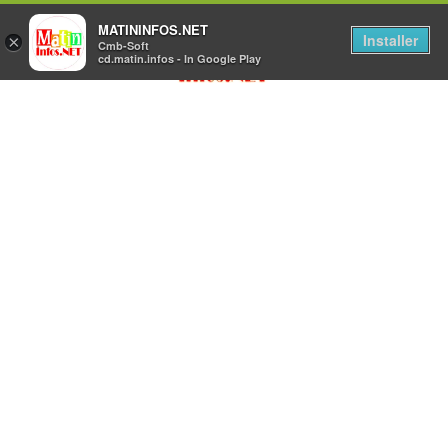
MATININFOS.NET
Installer
×
Cmb-Soft
cd.matin.infos - In Google Play