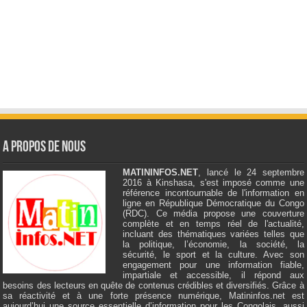
A Propos de Nous
MATININFOS.NET
, lancé le 24 septembre
2016 à Kinshasa, s'est imposé comme une
référence incontournable de l'information en
ligne en République Démocratique du Congo
(RDC). Ce média propose une couverture
complète et en temps réel de l'actualité,
incluant des thématiques variées telles que
la politique, l’économie, la société, la
sécurité, le sport et la culture. Avec son
engagement pour une information fiable,
impartiale et accessible, il répond aux
besoins des lecteurs en quête de contenus crédibles et diversifiés. Grâce à
sa réactivité et à une forte présence numérique, Matininfos.net est
aujourd’hui une source essentielle d’information pour les Congolais, aussi