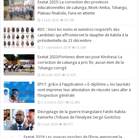
Exetat 2025: La correction des provinces
éducationnelles de Lukunga, Mont-Amba, Tshangu,
Plateau finalisée, Funa en attente
3 août 2025
53,769
RDC : Voici les noms et numéros respectifs des
candidats qui affronteront le dauphin de Kabila à la
présidentielle du 23 décembre
21 septembre 2018
53,508
Exetat 2023/Fortunes diverses pour Kinshasa: La
correction de Lukunga a pris fin, aucun item de la
Tshangu corrigé
28 août 2023
52,635
EPST: grâce à l’application « E-diplôme », les lauréats
vont imprimer leur attestation de réussite sans aller à
l’Inspection générale
2 octobre 2021
52,286
Décryptage de la guerre triangulaire Fatshi-Kabila-
Kamerhe (Tribune de l’Analyste Serge Gontcho)
2 juin 2020
48,075
Exetat 2019: Les sources proches de l’Epsp annoncent la