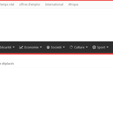
Temps réel
offres d’emploi
International
Afrique
Sécurité
Economie
Societé
Culture
Sport
e déplacés
référendaire reste anticonstitutionnelle »