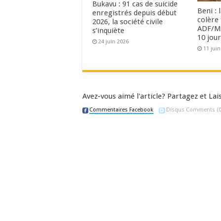
Bukavu : 91 cas de suicide
Beni : 
enregistrés depuis début
colère
2026, la société civile
ADF/MT
s’inquiète
10 jour
24 juin 2026
11 jui
Avez-vous aimé l'article? Partagez et L
Commentaires Facebook
Disqus Comments
(0