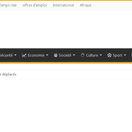
Temps réel
offres d’emploi
International
Afrique
Sécurité
Economie
Societé
Culture
Sport
e déplacés
référendaire reste anticonstitutionnelle »