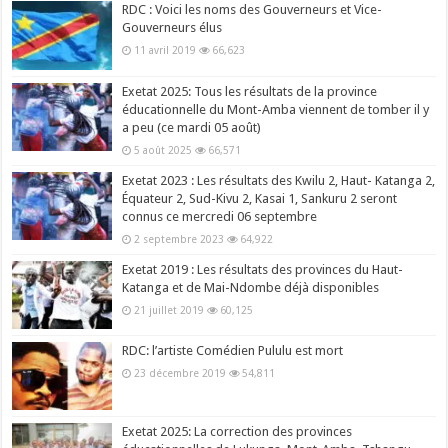
RDC : Voici les noms des Gouverneurs et Vice-
Gouverneurs élus
11 avril 2019
66,623
Exetat 2025: Tous les résultats de la province
éducationnelle du Mont-Amba viennent de tomber il y
a peu (ce mardi 05 août)
5 août 2025
66,571
Exetat 2023 : Les résultats des Kwilu 2, Haut- Katanga 2,
Équateur 2, Sud-Kivu 2, Kasai 1, Sankuru 2 seront
connus ce mercredi 06 septembre
2 septembre 2023
64,922
Exetat 2019 : Les résultats des provinces du Haut-
Katanga et de Mai-Ndombe déjà disponibles
21 juillet 2019
60,125
RDC: l’artiste Comédien Pululu est mort
23 décembre 2019
54,811
Exetat 2025: La correction des provinces