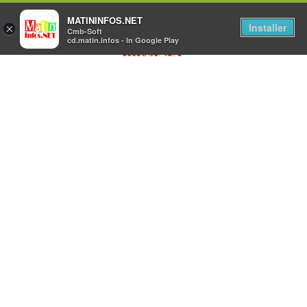
MATININFOS.NET
Installer
×
Cmb-Soft
cd.matin.infos - In Google Play