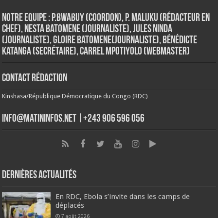
Notre Equipe : P.Bwabuy (Coordon), P. Maluku (Rédacteur en
Chef), Nesta Batomene (Journaliste), Jules Ninda
(Journaliste), Gloire Batomene(Journaliste), Bénédicte
Katanga (Secrétaire), Carrel Mpotiyolo (Webmaster)
Contact Rédaction
Kinshasa/République Démocratique du Congo (RDC)
info@matininfos.net |+243 906 596 056
Dernières Actualités
En RDC, Ebola s’invite dans les camps de
déplacés
7 août 2026