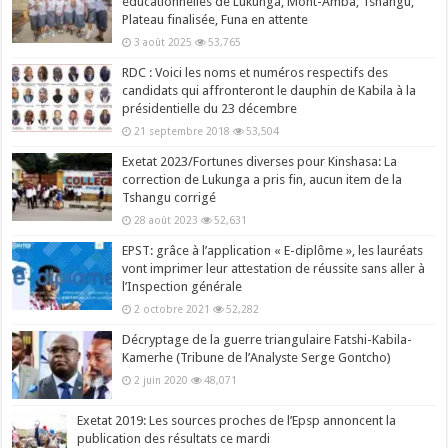
éducationnelles de Lukunga, Mont-Amba, Tshangu,
Plateau finalisée, Funa en attente
3 août 2025
53,765
RDC : Voici les noms et numéros respectifs des
candidats qui affronteront le dauphin de Kabila à la
présidentielle du 23 décembre
21 septembre 2018
53,504
Exetat 2023/Fortunes diverses pour Kinshasa: La
correction de Lukunga a pris fin, aucun item de la
Tshangu corrigé
28 août 2023
52,631
EPST: grâce à l’application « E-diplôme », les lauréats
vont imprimer leur attestation de réussite sans aller à
l’Inspection générale
2 octobre 2021
52,282
Décryptage de la guerre triangulaire Fatshi-Kabila-
Kamerhe (Tribune de l’Analyste Serge Gontcho)
2 juin 2020
48,071
Exetat 2019: Les sources proches de l’Epsp annoncent la
publication des résultats ce mardi