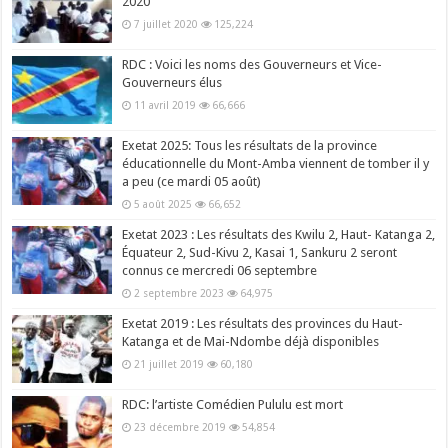
2020
7 juillet 2020
125,224
RDC : Voici les noms des Gouverneurs et Vice-
Gouverneurs élus
11 avril 2019
66,666
Exetat 2025: Tous les résultats de la province
éducationnelle du Mont-Amba viennent de tomber il y
a peu (ce mardi 05 août)
5 août 2025
66,652
Exetat 2023 : Les résultats des Kwilu 2, Haut- Katanga 2,
Équateur 2, Sud-Kivu 2, Kasai 1, Sankuru 2 seront
connus ce mercredi 06 septembre
2 septembre 2023
64,975
Exetat 2019 : Les résultats des provinces du Haut-
Katanga et de Mai-Ndombe déjà disponibles
21 juillet 2019
60,180
RDC: l’artiste Comédien Pululu est mort
23 décembre 2019
54,854