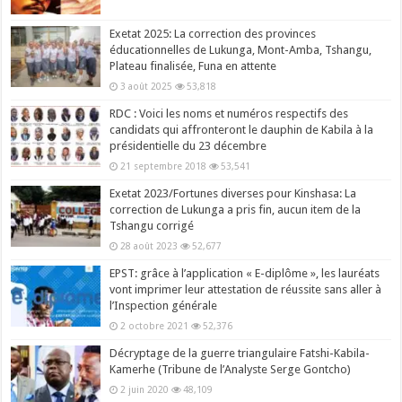
Exetat 2025: La correction des provinces
éducationnelles de Lukunga, Mont-Amba, Tshangu,
Plateau finalisée, Funa en attente
3 août 2025
53,818
RDC : Voici les noms et numéros respectifs des
candidats qui affronteront le dauphin de Kabila à la
présidentielle du 23 décembre
21 septembre 2018
53,541
Exetat 2023/Fortunes diverses pour Kinshasa: La
correction de Lukunga a pris fin, aucun item de la
Tshangu corrigé
28 août 2023
52,677
EPST: grâce à l’application « E-diplôme », les lauréats
vont imprimer leur attestation de réussite sans aller à
l’Inspection générale
2 octobre 2021
52,376
Décryptage de la guerre triangulaire Fatshi-Kabila-
Kamerhe (Tribune de l’Analyste Serge Gontcho)
2 juin 2020
48,109