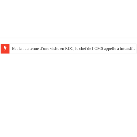
Ebola : au terme d’une visite en RDC, le chef de l’OMS appelle à intensifier 