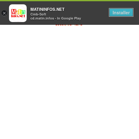
MATININFOS.NET
Installer
×
Cmb-Soft
cd.matin.infos - In Google Play